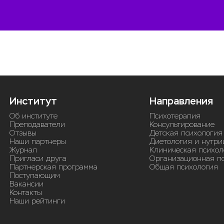
Институт
Направления
Об институте
Психотерапия
Преподаватели
Консультирование
Отзывы
Детская психология
Наши партнеры
Диетология и нутри
Журнал
Клиническая психол
Пригласи друга
Организационная п
Партнерская программа
Общая психология
Поступающим
Вакансии
Контакты
Наши рейтинги