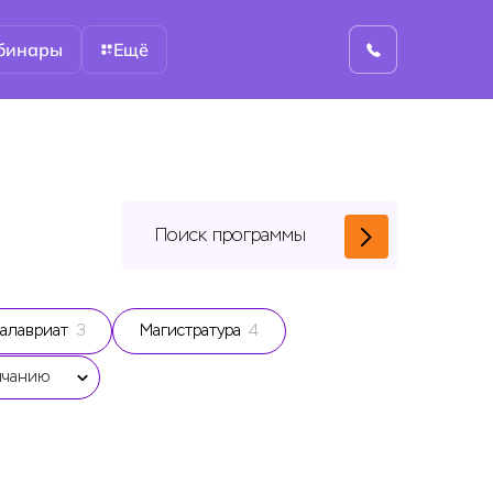
бинары
Ещё
алавриат
3
Магистратура
4
лчанию