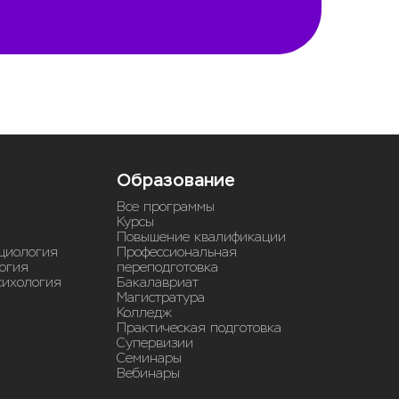
Образование
Все программы
Курсы
Повышение квалификации
циология
Профессиональная
огия
переподготовка
сихология
Бакалавриат
Магистратура
Колледж
Практическая подготовка
Супервизии
Семинары
Вебинары