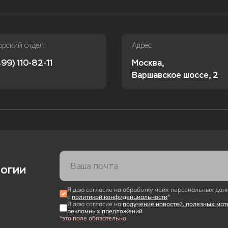
орский отдел:
Адрес:
99) 110-82-11
Москва,

Варшавское шоссе, 2
логии
Я даю согласие на обработку моих персональных дан
с
политикой конфиденциальности
*
Я даю согласие на
получение новостей, полезных мат
рекламных предложений
*это поле обязательно