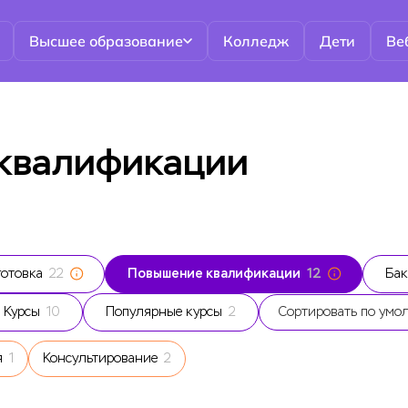
Высшее образование
Колледж
Дети
Ве
 квалификации
готовка
22
Повышение квалификации
12
Бак
Курсы
10
Популярные курсы
2
Сортировать по умо
я
1
Консультирование
2