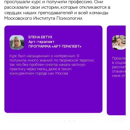
прослушали курс и получили профессию. Они
рассказали свои истории, которые откликаются в
сердцах наших преподавателей и всей команды
Московского Института Психологии.
ЕЛЕНА ЕВТУХ
Арт-терапевт
ПРОГРАММА «АРТ-ТЕРАПЕВТ»
Курс был насыщенным и интересным. Я
Прошла ку
получила много знаний по творческой терапии,
в социаль
так что без проблем смогла начать частную
рассматри
практику через месяц, даже в таком
отзывчивы
конкурентном городе как Москва
меня от н