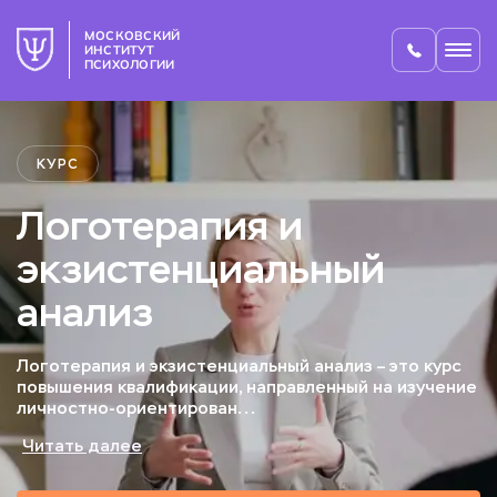
МОСКОВСКИЙ
ИНСТИТУТ
ПСИХОЛОГИИ
КУРС
Логотерапия и
экзистенциальный
анализ
Логотерапия и экзистенциальный анализ – это курс
повышения квалификации, направленный на изучение
личностно-ориентирован...
Читать далее