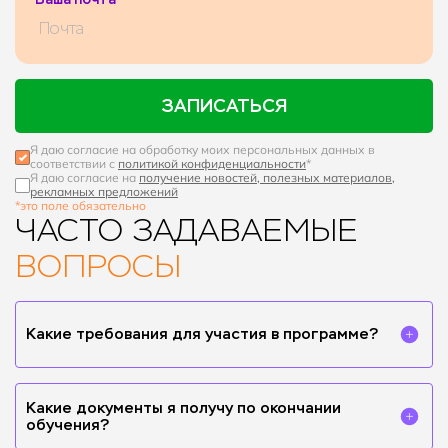
ЗАПИСАТЬСЯ
Я даю согласие на обработку моих персональных данных в
соответствии с
политикой конфиденциальности
*
Я даю согласие на
получение новостей, полезных материалов,
рекламных предложений
*это поле обязательно
ЧАСТО ЗАДАВАЕМЫЕ
ВОПРОСЫ
Какие требования для участия в программе?
Для участия достаточно быть студентом или выпускником
программ профессиональной переподготовки по
психологии и старших курсов психологических
Какие документы я получу по окончании
факультетов вузов.
обучения?
По окончании курса вы получите сертификат о