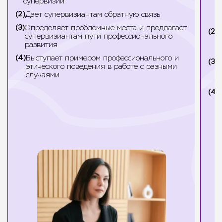
супервизии
к
р
Дает супервизиантам обратную связь
к
Определяет проблемные места и предлагает
Х
супервизиантам пути профессионального
в
развития
у
Выступает примером профессионального и
О
этического поведения в работе с разными
и
случаями
к