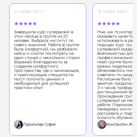
12 ноября 2024 г.
18 ноября 2024 г.
Завершила курс супервизий в
Мне, как психотерап
этом месяце в группе из 25
оказывать качестве
человек. Выбрала институт по
использовать в раб
совету знакомой. Работа в группе
подходы. Курс груп
была комфортной, мы разбирали
супервизий оказалс
кейсы и смогли посмотреть на
возможностью для 
один случай с нескольких сторон.
профессионального 
Выражаю благодарность за
моей группе были 
создание комфортного
разных модальносте
пространства, где и начинающие,
обменивались мнен
и практикующие специалисты
советами по каждом
могут получить ценный и
Расписание было уд
необходимый для успешной
занятия, продолжит
практики опыт.
3-х часов, проводил
дистанционной фор
прохождение групп
супервизий не меша
работе. Отдельное с
менеджеру институт
рассказала и подска
оплатить обучение.
Ларионова София
Константин Жук