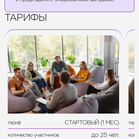
ТАРИФЫ
СТАРТОВЫЙ (1 МЕС)
тариф
тари
до
25
чел.
количество участников
коли