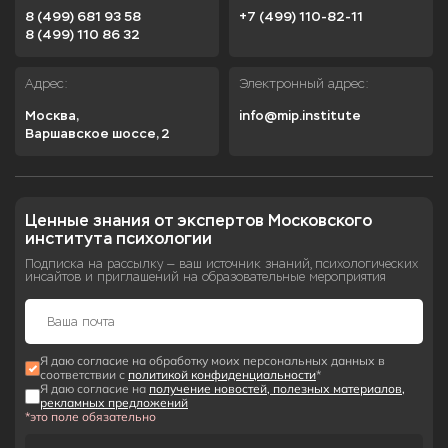
8 (499) 681 93 58
+7 (499) 110-82-11
8 (499) 110 86 32
Адрес:
Электронный адрес:
Москва,

info@mip.institute
Варшавское шоссе, 2
Ценные знания от экспертов Московского 
института психологии
Подписка на рассылку — ваш источник знаний, психологических
инсайтов и приглашений на образовательные мероприятия
Я даю согласие на обработку моих персональных данных в
соответствии с
политикой конфиденциальности
*
Я даю согласие на
получение новостей, полезных материалов,
рекламных предложений
*это поле обязательно