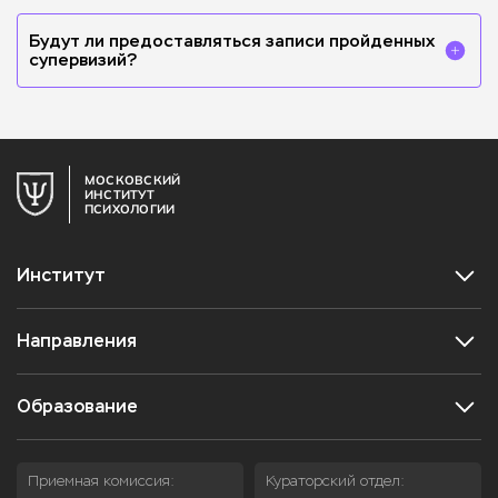
формат супервизии объединяет специалистов разных
направлений в одну группу, что позволяет выйти за рамки
Будут ли предоставляться записи пройденных
одного подхода и взглянуть на клиентские ситуации с
супервизий?
разных точек зрения. Это помогает не только найти новые
решения, но и обогатить свои навыки, почерпнув идеи из
Нет. Запись не ведется и не предоставляется, так как
других методик.
супервизия предполагает соблюдение
конфиденциальности предоставляемых на разбор
клиентских случаев.
МОСКОВСКИЙ
ИНСТИТУТ
ПСИХОЛОГИИ
Институт
Направления
Образование
Приемная комиссия:
Кураторский отдел: