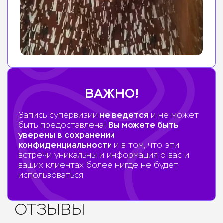
ВАЖНО!
не ведется
Запись супервизии
и не может
Вы можете быть
быть предоставлена!
уверены в сохранении
конфиденциальности
и в том, что эти
встречи уникальны и информация о вас и
ваших клиентах более нигде не будет
использоваться
ОТЗЫВЫ