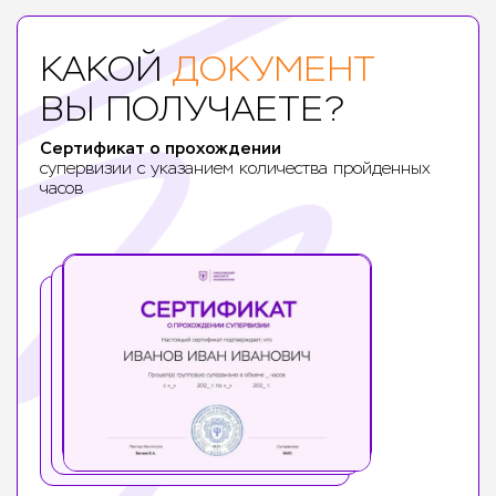
Студенты программ
профессиональной переподготовки
КАКОЙ
и старших курсов психологических
ДОКУМЕНТ
факультетов ВУЗов
ВЫ ПОЛУЧАЕТЕ?
Сертификат о прохождении
супервизии с указанием количества пройденных
часов