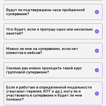
прохождении групповой супервизии с указанием
количества пройденных часов (10 часов групповой
Будут ли подтверждены часы пройденной
супервизии)
супервизии?
Да. По окончании курса вы получите сертификат о
прохождении супервизии с указанием количества
пройденных часов (10 часов групповой супервизии).
Что будет, если я пропущу одно или несколько
занятий?
В сертификате о прохождении супервизии будут учтены
часы только тех супервизий, которые вы посетили.
Пропущенные занятия учтены не будут. Например, если вы
Можно ли мне на супервизию, если нет
пропустили 1 групповую супервизию, то сертификат будет
клиентов и кейсов?
выдан на 7,5 часов вместо 10. Кроме того, оплата за
пропущенную супервизию не возвращается. Если у вас
Да. Вы можете приходить на групповую супервизию без
остались вопросы, вы можете отправить заявку, с вами
собственных кейсов, при этом участвовать в обсуждении
свяжется специалист института
кейсов коллег из вашей группы. Кроме того, групповая
Сколько раз можно проходить такой курс
супервизия – это отличная возможность подготовиться к
групповой супервизии?
работе с будущими клиентами: развить насмотренность,
почерпнуть способы работы с самыми разными запросами
Нет ограничений по количеству прохождения курса
и обсудить с коллегами по группе свои гипотезы.
групповых супервизий. Супервизия в группе — это
динамичный процесс, и каждая новая супервизия
Если я работаю в определенной модальности
отличается от предыдущей. Кроме того, новые участники
(гештальт-терапия, КПТ и др.), могу ли я
последующих групп принесут новые взгляды и кейсы.
участвовать в супервизии и будет ли мне
полезно?
Да. Супервизия проходит в полимодальном формате. Такой