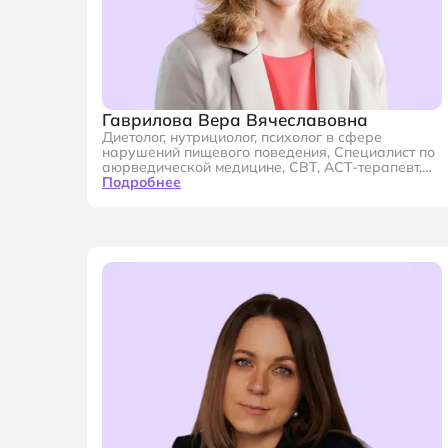
Гаврилова Вера Вячеславовна
Диетолог, нутрициолог, психолог в сфере
нарушений пищевого поведения, Специалист по
аюрведической медицине, CBT, ACT-терапевт,
Член АКПП, член РОСДНП
Подробнее