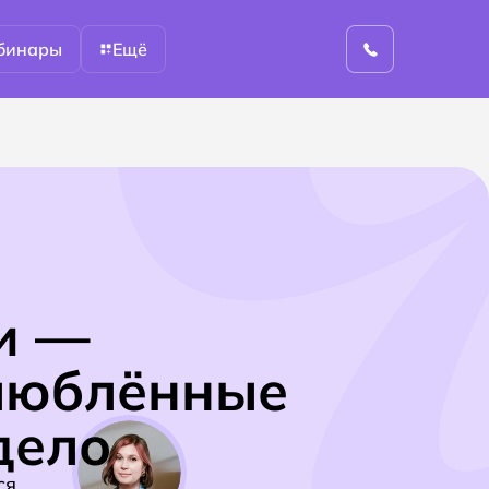
бинары
Ещё
и —
влюблённые
дело
ся