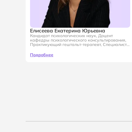
Елисеева Екатерина Юрьевна
Кандидат психологических наук, Доцент
кафедры психологического консультирования,
Практикующий гештальт-терапевт, Специалист в
области экстремальной и кризисной психологии
Подробнее