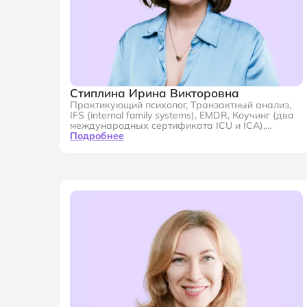
Стиплина Ирина Викторовна
Практикующий психолог, Транзактный анализ,
IFS (internal family systems), EMDR, Коучинг (два
международных сертификата ICU и ICA),
Писатель, Руководитель программы
Подробнее
"Психологическое консультирование" в
Московском Институте Психологии,
Академический директор Московского
Института Психологии