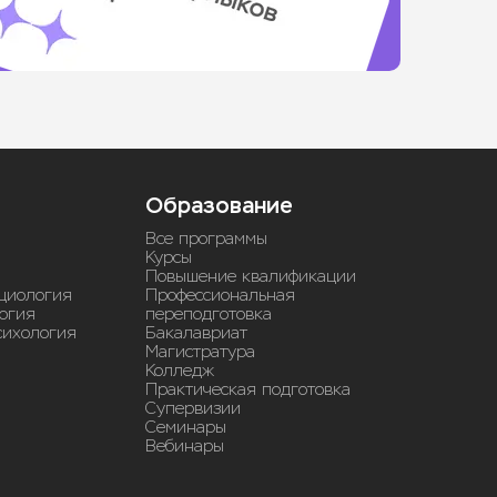
Образование
Все программы
Курсы
Повышение квалификации
циология
Профессиональная
огия
переподготовка
сихология
Бакалавриат
Магистратура
Колледж
Практическая подготовка
Супервизии
Семинары
Вебинары