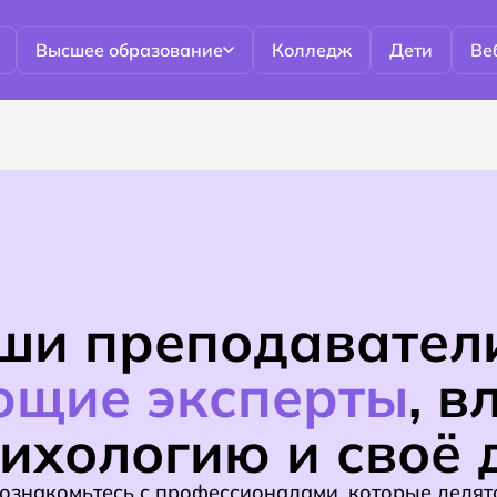
Высшее образование
Колледж
Дети
Ве
ши преподавател
ющие эксперты
, 
сихологию
и своё 
ознакомьтесь с профессионалами, которые делят