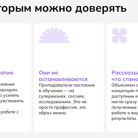
торым можно доверять
патия
Они не
Рассказы
останавливаются
что стан
 знания
Преподаватели постоянно
Объясняем 
одходом.
в обучении — на
концепции п
о усилить
супервизиях, сессиях,
доступным я
чувствовать
исследованиях. Это не
могли сразу
просто профессия, это
полученные 
 работе с
образ жизни.
работе и ви
результаты.