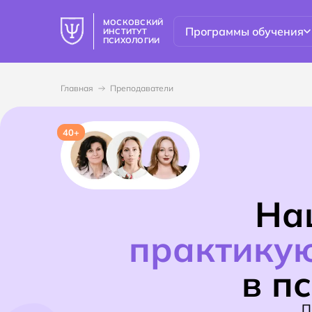
МОСКОВСКИЙ
Программы обучения
ИНСТИТУТ
ПСИХОЛОГИИ
Главная
Преподаватели
40+
На
практику
в п
П