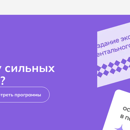
у сильных
?
треть программы