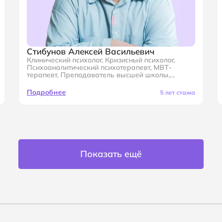
Стибунов Алексей Васильевич
Клинический психолог, Кризисный психолог,
Психоаналитический психотерапевт, МВТ-
терапевт, Преподаватель высшей школы,
Наставник программы «Психологическое
консультирование», Специалист по работе с
Подробнее
5 лет стажа
пограничной организацией психики и
расстройствами личности и психосоматике
Показать ещё