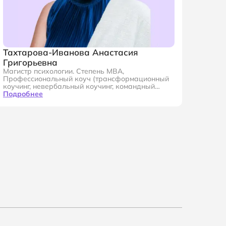
Тахтарова-Иванова Анастасия
Григорьевна
Магистр психологии. Степень МВА,
Профессиональный коуч (трансформационный
коучинг, невербальный коучинг, командный
коучинг), Бизнес-психолог, коуч и тренер
Подробнее