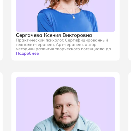
Сергачева Ксения Викторовна
Практический психолог, Сертифицированный
гештальт-терапевт, Арт-терапевт, автор
методики развития творческого потенциала для
взрослых, Преподаватель и автор учебных
Подробнее
пособий по психологическим дисциплинам, Автор
статей на портале «Педсовет», Соруководитель
курса "Арт-терапия" в Московском Институте
Психологии