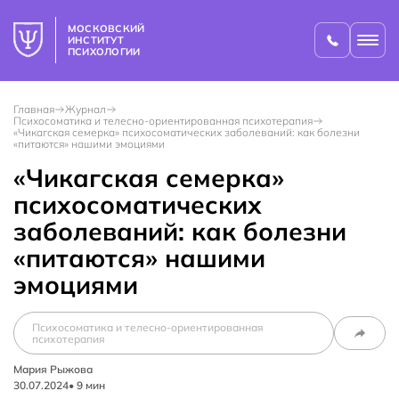
МОСКОВСКИЙ
ИНСТИТУТ
ПСИХОЛОГИИ
Главная
Журнал
Психосоматика и телесно-ориентированная психотерапия
«Чикагская семерка» психосоматических заболеваний: как болезни
«питаются» нашими эмоциями
«Чикагская семерка»
психосоматических
заболеваний: как болезни
«питаются» нашими
эмоциями
Психосоматика и телесно-ориентированная
психотерапия
Мария Рыжова
30.07.2024
•
9
мин