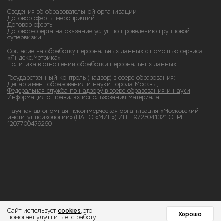
Сведения об образовательной организации
Договор оферты мероприятий
Договор оферты
Договор-оферта на оказание услуг по проведению групповой
супервизии
Согласие на обработку персональных данных с помощью сервиса
«Яндекс.Метрика»
Политика в отношении обработки персональных данных
Государственный контроль (надзор) в сфере образования:
Департамент образования и науки города Москвы,
Федеральная служба по надзору в сфере образования и науки
Информация о правилах использования материала
Научная автономная некоммерческая организация «Московский
институт психологии» (НАНО «МИП») ИНН 9725041321 ОГРН
1207700479260
cookies
Сайт использует
, это
Хорошо
помогает улучшить его работу