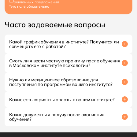
рекламных предложений
*это поле обязательно
Часто задаваемые вопросы
Какой график обучения в институте? Получится ли
совмещать его с работой?
Да. Обучение построено так, чтобы вы могли совмещать
учёбу с работой: часть материалов доступна онлайн, а
Смогу ли я вести частную практику после обучения
расписание занятий заранее известно.
в Московском институте психологии?
Да. По окончании обучения вы получите знания и
документы об образовании (в соответствии с программой),
Нужно ли медицинское образование для
которых достаточно для старта карьеры и частной
поступления по программам вашего института?
практики.
Нет. Для поступления на большинство программ
медицинское образование не требуется - мы подскажем
требования к конкретной программе.
Какие есть варианты оплаты в вашем институте?
Можно оплатить обучение полностью или оформить
рассрочку через банк-партнёр. Подробности и варианты
Какие документы я получу после окончания
уточняйте у менеджера приёмной комиссии.
обучения?
По итогам обучения вы получите документ установленного
образца (в зависимости от выбранной программы) и
сертификат для портфолио.