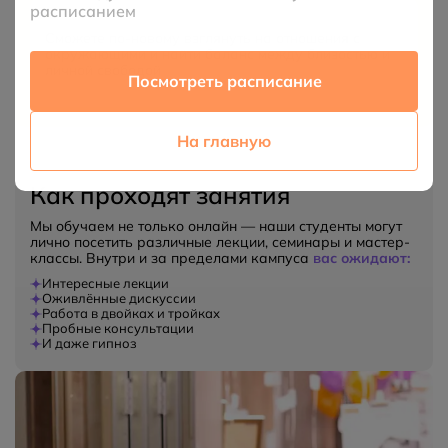
расписанием
Сможете по-новому взглянуть на отношения с
окружающими и найти баланс между близостью и
личной свободой
Посмотреть расписание
На главную
Как проходят занятия
Мы обучаем не только онлайн — наши студенты могут
лично посетить различные лекции, семинары и мастер-
классы. Внутри и за пределами кампуса
вас ожидают:
Интересные лекции
Оживлённые дискуссии
Работа в двойках и тройках
Пробные консультации
И даже гипноз