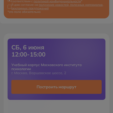
соответствии с
политикой конфиденциальности
*
Я даю согласие на
получение новостей, полезных материалов,
рекламных предложений
*это поле обязательно
СБ, 6 июня
12:00-15:00
Учебный корпус Московского института
психологии
г. Москва, Варшавское шоссе, 2
Построить маршрут