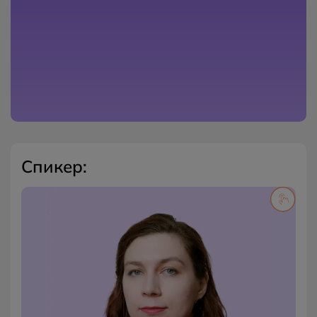
Спикер:
Психолог
Арт-терапевт
Терапевт по методу символдрамы
Медиатор
Конфликтолог
Член Национальной ассоциации для развития арт–
терапевтической науки и практики "Арт-
терапевтическая ассоциация"
Член ассоциации МОО СРС КИП