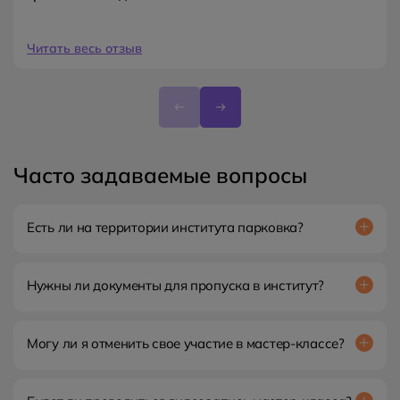
Читать весь отзыв
Часто задаваемые вопросы
Есть ли на территории института парковка?
Нет, рядом находится городская парковка.
Нужны ли документы для пропуска в институт?
Да. Возьмите с собой паспорт или водительские права.
Могу ли я отменить свое участие в мастер-классе?
Да. Вы можете отменить свое участие в семинаре, но
важно это сделать за 24 часа до начала мастер-класса.