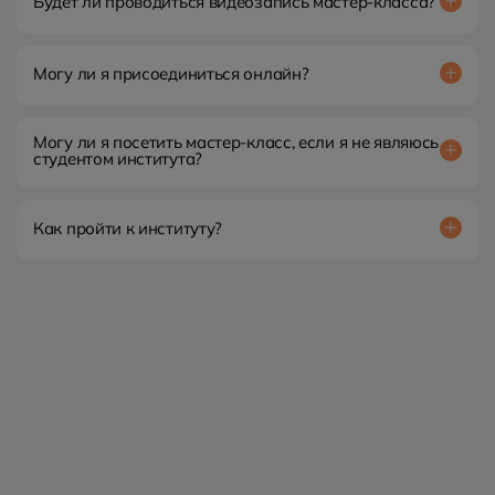
Будет ли проводиться видеозапись мастер-класса?
Семинар не предусматривает видеозаписи, поэтому
приглашаем вас принять очное участие в мастер-классе.
Могу ли я присоединиться онлайн?
Нет. Вы можете присутствовать онлайн только на наших
дистанционных мероприятиях.
Могу ли я посетить мастер-класс, если я не являюсь
студентом института?
Принять участие в нашем мероприятии могут только
студенты, обучающиеся у нас, в Московском институте
психологии.
Как пройти к институту?
Семинары по психологии будут проходить на территории
нашего института в центре Москвы по адресу: Варшавское
шоссе, д. 2. В шаговой доступности находятся станция
метро Тульская.