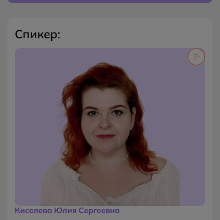
Спикер:
Преподаватель высшей школы
Практикующий психолог в КПТ-подходе
Член Ассоциации когнитивно-поведенческой
психотерапии
Наставник программы "Психологическое
консультирование" в Московском Институте
Психологии
Киселева Юлия Сергеевна