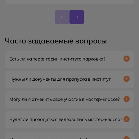
Часто задаваемые вопросы
Есть ли на территории института парковка?
Нет, рядом находится городская парковка.
Нужны ли документы для пропуска в институт
Да. Возьмите с собой паспорт или водительские права.
Могу ли я отменить свое участие в мастер-классе?
Да. Вы можете отменить свое участие в семинаре, но
важно это сделать за 24 часа до начала мастер-класса.
Будет ли проводиться видеозапись мастер-класса?
Семинар не предусматривает видеозаписи, поэтому
приглашаем вас принять очное участие в мастер-классе.