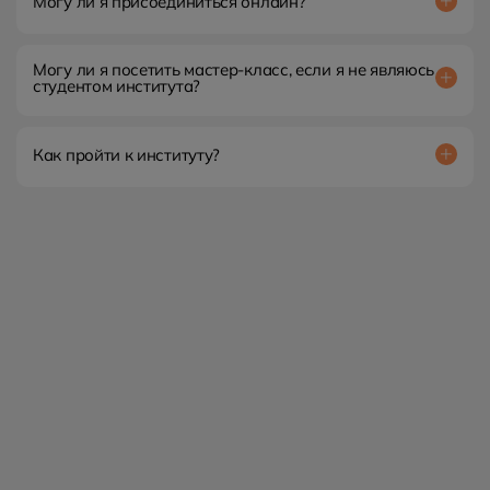
Могу ли я присоединиться онлайн?
Нет. Вы можете присутствовать онлайн только на наших
дистанционных мероприятиях.
Могу ли я посетить мастер-класс, если я не являюсь
студентом института?
Принять участие в нашем мероприятии могут только
студенты, обучающиеся у нас, в Московском институте
психологии.
Как пройти к институту?
Семинары по психологии будут проходить на территории
нашего института в центре Москвы по адресу: Варшавское
шоссе, д. 2. В шаговой доступности находятся станция
метро Тульская.