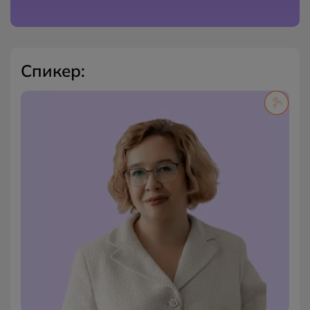
Спикер:
Карьерный консультант Центра практики и карьеры
Московского института психологии
Эксперт по открытому рынку труда
3+ года в карьерном консультировании
13+ лет в рекрутменте в крупных рекрутинговых
агентствах Москвы
Спикер на профильных мероприятиях
посвященных HR-менеджменту и карьерному
развитию