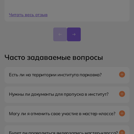
Читать весь отзыв
Часто задаваемые вопросы
Есть ли на территории института парковка?
Нет, рядом находится городская парковка.
Нужны ли документы для пропуска в институт?
Да. Возьмите с собой паспорт или водительские права.
Могу ли я отменить свое участие в мастер-классе?
Да. Вы можете отменить свое участие в семинаре, но
важно это сделать за 24 часа до начала мастер-класса.
Будет ли проводиться видеозапись мастер-класса?