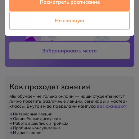
Посмотреть расписание
На главную
Забронировать место
Как проходят занятия
Мы обучаем не только онлайн — наши студенты могут
лично посетить различные лекции, семинары и мастер-
классы. Внутри и за пределами кампуса
вас ожидают:
Интересные лекции
Оживлённые дискуссии
Работа в двойках и тройках
Пробные консультации
И даже гипноз