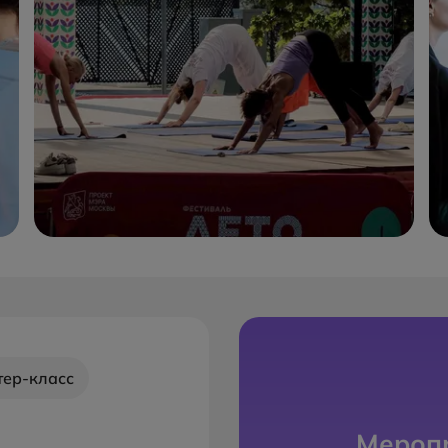
тер-класс
Меропр