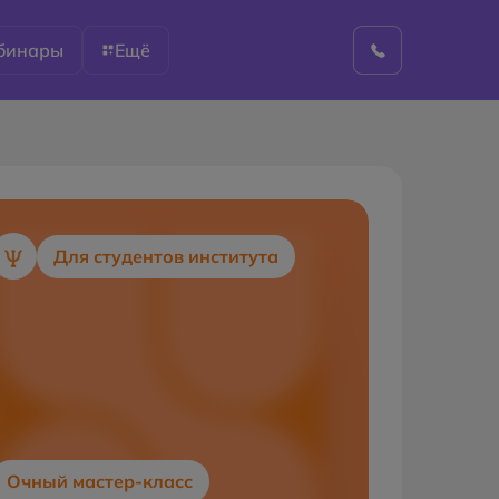
бинары
Ещё
Для студентов института
Очный мастер-класс