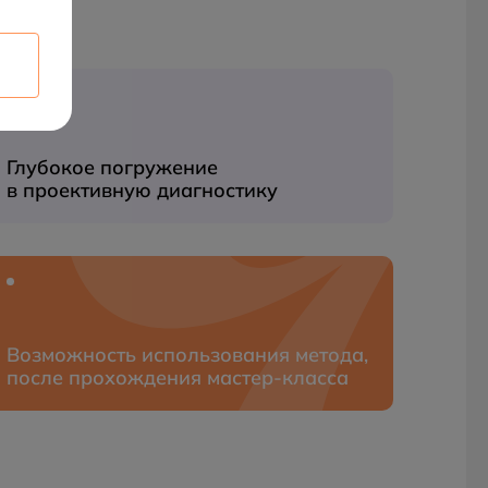
Глубокое погружение
в проективную диагностику
Возможность использования метода,
после прохождения мастер‑класса