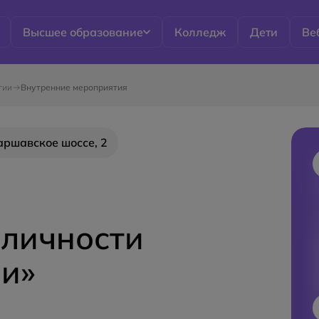
Высшее образование
Колледж
Дети
Ве
гии
Внутренние мероприятия
Варшавское шоссе, 2
личности
и»