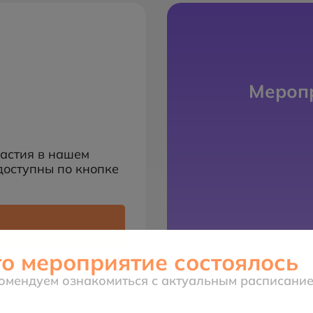
Меропр
частия в нашем
доступны по кнопке
то мероприятие состоялось
омендуем ознакомиться с актуальным расписани