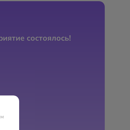
иятие состоялось!
ем