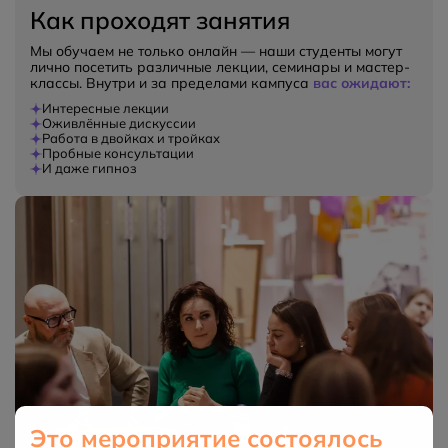
Как проходят занятия
Мы обучаем не только онлайн — наши студенты могут
лично посетить различные лекции, семинары и мастер-
классы. Внутри и за пределами кампуса
вас ожидают:
Интересные лекции
Оживлённые дискуссии
Работа в двойках и тройках
Пробные консультации
И даже гипноз
Это мероприятие состоялось