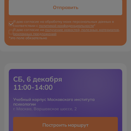
Отправить
Я даю согласие на обработку моих персональных данных в
соответствии с
политикой конфиденциальности
*
Я даю согласие на
получение новостей, полезных материалов,
рекламных предложений
*это поле обязательно
СБ, 6 декабря
11:00-14:00
Учебный корпус Московского института
психологии
г. Москва, Варшавское шоссе, 2
Построить маршрут