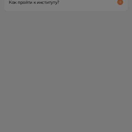
Как пройти к институту?
Семинары по психологии будут проходить на территории
нашего института в центре Москвы по адресу: Варшавское
шоссе, д. 2. В шаговой доступности находится станция
метро Тульская.