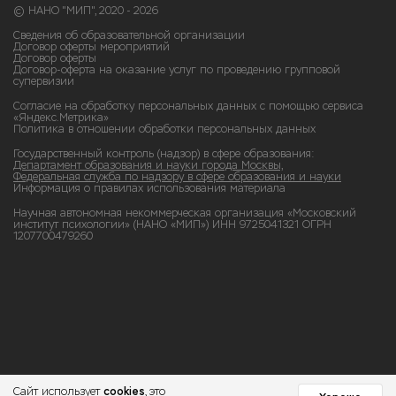
© НАНО "МИП", 2020 - 2026
Сведения об образовательной организации
Договор оферты мероприятий
Договор оферты
Договор-оферта на оказание услуг по проведению групповой
супервизии
Согласие на обработку персональных данных с помощью сервиса
«Яндекс.Метрика»
Политика в отношении обработки персональных данных
Государственный контроль (надзор) в сфере образования:
Департамент образования и науки города Москвы,
Федеральная служба по надзору в сфере образования и науки
Информация о правилах использования материала
Научная автономная некоммерческая организация «Московский
институт психологии» (НАНО «МИП») ИНН 9725041321 ОГРН
1207700479260
cookies
Сайт использует
, это