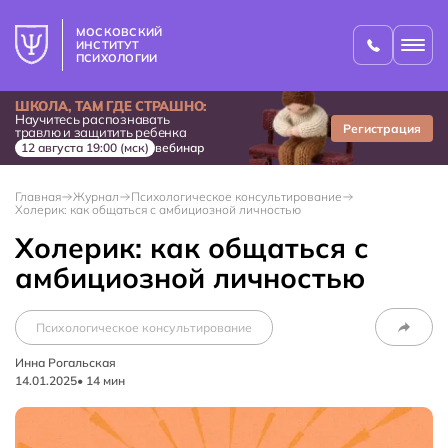
МОСКОВСКИЙ
ИНСТИТУТ
ПСИХОЛОГИИ
ШКОЛА, ТАМ ГДЕ СТРАШНО:
Научитесь распознавать
Регистрация
травлю и защитить ребенка
12 августа 19:00 (мск)
вебинар
Главная
Журнал
Психологическое консультирование
Холерик: как общаться с амбициозной личностью
Холерик: как общаться с
амбициозной личностью
Психологическое консультирование
Инна Рогальская
14.01.2025
•
14
мин