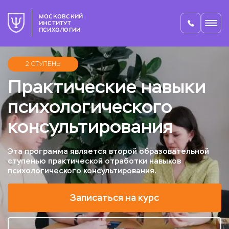
МОСКОВСКИЙ
ИНСТИТУТ
ПСИХОЛОГИИ
2 СТУПЕНЬ
Практические навыки
психологического
консультирования
Эта программа является второй образовательной
ступенью практической отработки навыков
психологического консультирования.
Записаться на курс