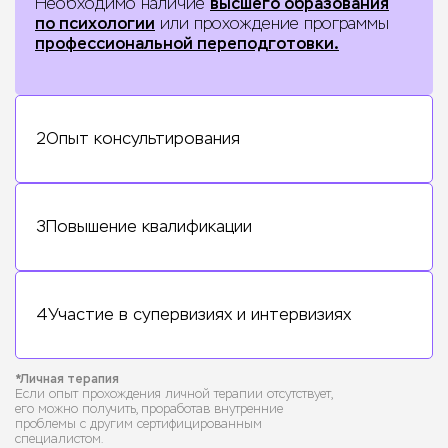
Необходимо наличие
высшего образования
по психологии
или прохождение программы
профессиональной переподготовки.
2
Опыт консультирования
2
3
Повышение квалификации
3
4
Участие в супервизиях и интервизиях
Опыт консультирования
4
*Личная терапия
Если опыт прохождения личной терапии отсутствует,
Требуется небольшой опыт работы
его можно получить, проработав внутренние
проблемы с другим сертифицированным
с клиентами, причем участие в учебных
специалистом.