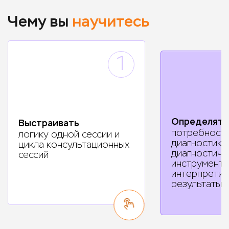
Чему вы
научитесь
1
Определять
Выстраивать
потребность
логику одной сессии и
диагностике
цикла консультационных
диагностиче
сессий
инструмента
интерпретир
результаты 