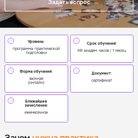
Задать вопрос
Уровень:
Срок обучения:
программа практической
48 академ. часов / 1 месяц
подготовки
Форма обучения:
Документ:
заочная
сертификат
(онлайн)
Ближайшее
зачисление:
ежемесячное
Зачем
нужна практика