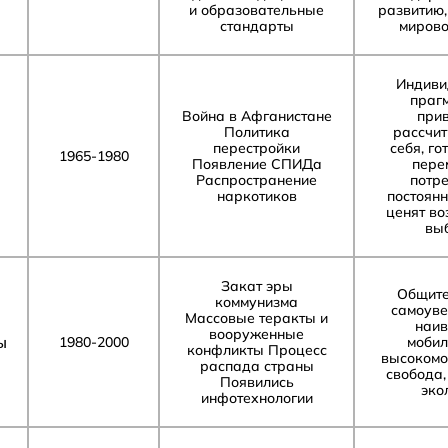
и образовательные
развитию,
стандарты
мирово
Индиви
прагм
Война в Афганистане
при
Политика
рассчит
перестройки
себя, го
1965-1980
Появление СПИДа
пере
Распространение
потре
наркотиков
постоянн
ценят во
вы
Закат эры
Общите
коммунизма
самоуве
Массовые теракты и
наив
вооруженные
ы
1980-2000
мобил
конфликты Процесс
высокомо
распада страны
свобода,
Появились
эко
инфотехнологии