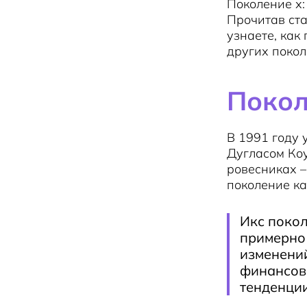
Поколение х:
Прочитав ста
узнаете, как
других покол
Покол
В 1991 году 
Дугласом Коу
ровесниках –
поколение к
Икс покол
примерно 
изменени
финансовы
тенденции