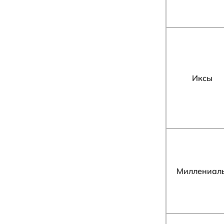
Иксы
Миллениал