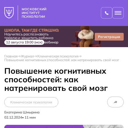
МОСКОВСКИЙ
ИНСТИТУТ
ПСИХОЛОГИИ
ШКОЛА, ТАМ ГДЕ СТРАШНО:
Научитесь распознавать
Регистрация
травлю и защитить ребенка
12 августа 19:00 (мск)
вебинар
Главная
Журнал
Клиническая психология
Повышение когнитивных способностей: как натренировать свой мозг
Повышение когнитивных
способностей: как
натренировать свой мозг
Клиническая психология
Екатерина Шмырина
02.12.2024
•
11
мин