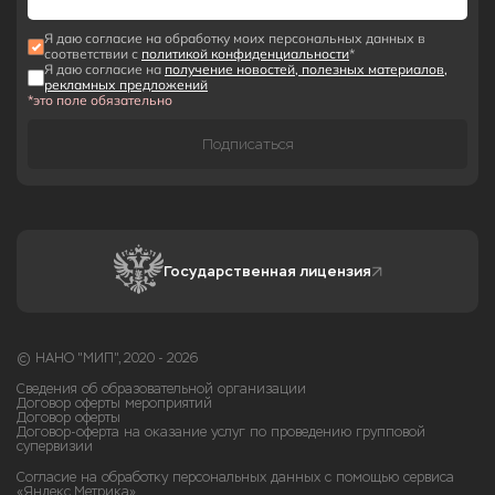
Я даю согласие на обработку моих персональных данных в
соответствии с
политикой конфиденциальности
*
Я даю согласие на
получение новостей, полезных материалов,
рекламных предложений
*это поле обязательно
Подписаться
Государственная лицензия
© НАНО "МИП", 2020 - 2026
Сведения об образовательной организации
Договор оферты мероприятий
Договор оферты
Договор-оферта на оказание услуг по проведению групповой
супервизии
Согласие на обработку персональных данных с помощью сервиса
«Яндекс.Метрика»