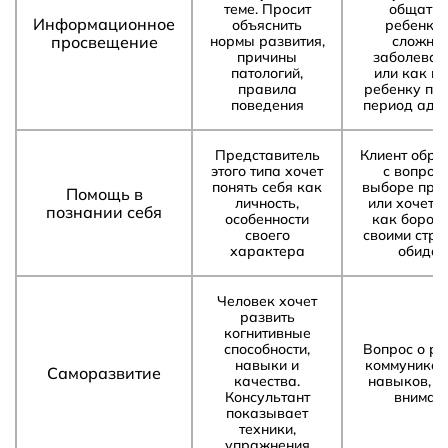
теме. Просит
общатьс
Информационное
объяснить
ребенком
просвещение
нормы развития,
сложны
причины
заболеван
патологий,
или как п
правила
ребенку пе
поведения
период ада
Представитель
Клиент обра
этого типа хочет
с вопрос
понять себя как
выборе про
Помощь в
личность,
или хочет п
познании себя
особенности
как бороть
своего
своими стра
характера
обида
Человек хочет
развить
когнитивные
способности,
Вопрос о ра
навыки и
коммуникат
Саморазвитие
качества.
навыков, п
Консультант
вниман
показывает
техники,
упражнения