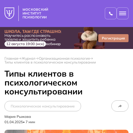
МОСКОВСКИЙ
ИНСТИТУТ
ПСИХОЛОГИИ
ШКОЛА, ТАМ ГДЕ СТРАШНО:
Научитесь распознавать
Регистрация
травлю и защитить ребенка
12 августа 19:00 (мск)
вебинар
Главная
Журнал
Организационная психология
Типы клиентов в психологическом консультировании
Типы клиентов в
психологическом
консультировании
Психологическое консультирование
Мария Рыжова
01.04.2025
•
7
мин