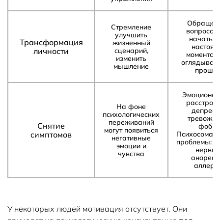
Обращени
Стремление
вопросом,
улучшить
начать ж
Трансформация
жизненный
настоящ
личности
сценарий,
моментом 
изменить
оглядывать
мышление
прошл
Эмоциона
расстройс
На фоне
депресс
психологических
тревожно
переживаний
Снятие
фобии
могут появиться
симптомов
Психосомати
негативные
проблемы: б
эмоции и
нервна
чувства
анорекс
аллерг
У некоторых людей мотивация отсутствует. Они