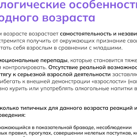
логические особенност
одного возраста
м возрасте возрастает
самостоятельность и незав
стремится получить от окружающих признание сво
тать себя взрослым в сравнении с младшими.
моциональные перепады
, которые становится тяж
 контролировать.
Отсутствие реальной возможно
тягу к серьезной взрослой деятельности
заставля
ибегать к внешней демонстрации «взрослости» (на
но курить или употреблять алкогольные напитки 
колько типичных для данного возраста реакций 
оведения:
ыражающийся в показательной браваде, несоблюдении
ых правил, прогулах, совершении нелепых поступков, 