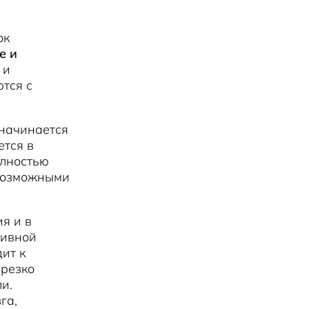
ок
е и
 и
ются с
 начинается
ется в
олностью
 возможными
я и в
тивной
ит к
 резко
и.
га,