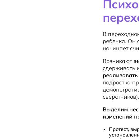
Психо
перех
В переходно
ребенка. Он 
начинает счи
Возникают
э
сдерживать и
реализовать 
подростка пр
демонстратив
сверстников).
Выделим нес
изменений п
Протест, в
установленн