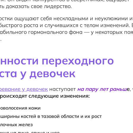
ь доказать свое лидерство.
остки ощущают себя нескладными и неуклюжими и
ыстрого роста и случившихся с телом изменений.
абильного гормонального фона — у некоторых поя
.
нности переходного
ста у девочек
ревание у девочек
наступает
на пару лет раньш
е
,
роисходят следующие изменения:
 оволосения кожи
ширины костей в тазовой области и их рост
олочных желез
кне на лице, спине и шее