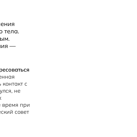
нения
о тела.
дым.
ния —
ресоваться
ленная
 контакт с
улся, не
х
е время при
ский совет