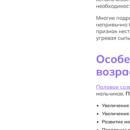
необходимост
Многие подр
непривычно б
признак нест
угревая сыпь
Особе
возра
Половое соз
мальчиков.
П
Увеличение
Увеличение 
Развитие м
Появление а