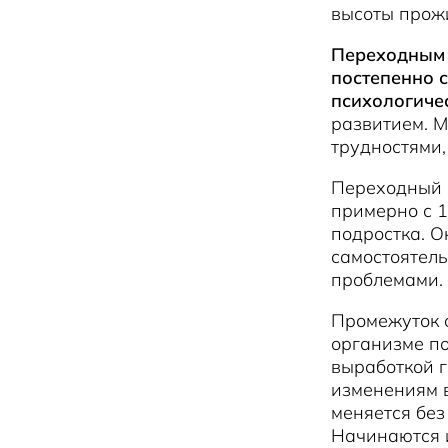
высоты прожи
Переходным 
постепенно с
психологиче
развитием. М
трудностями
Переходный 
примерно с 1
подростка. О
самостоятел
проблемами.
Промежуток с
организме по
выработкой 
изменениям в
меняется без
Начинаются и