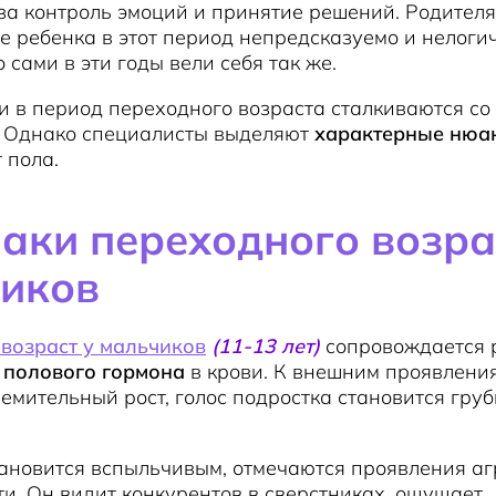
а контроль эмоций и принятие решений. Родителя
е ребенка в этот период непредсказуемо и нелоги
 сами в эти годы вели себя так же.
и в период переходного возраста сталкиваются с
.
Однако специалисты выделяют
характерные нюа
 пола.
аки переходного возра
иков
возраст у мальчиков
(11-13 лет)
сопровождается 
полового гормона
в крови. К внешним проявлени
ремительный рост, голос подростка становится гру
ановится вспыльчивым, отмечаются проявления аг
и. Он видит конкурентов в сверстниках, ощущает