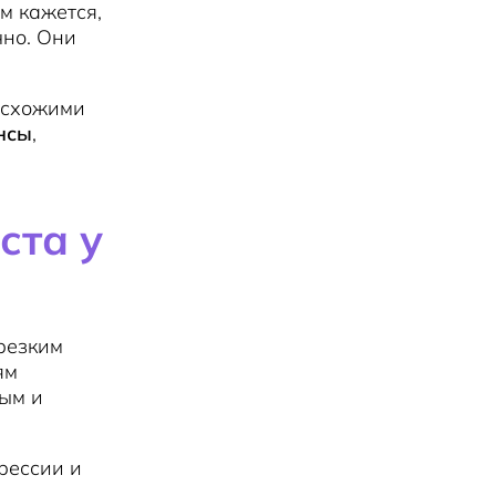
м кажется,
чно. Они
о схожими
нсы
,
ста у
резким
ям
бым и
рессии и