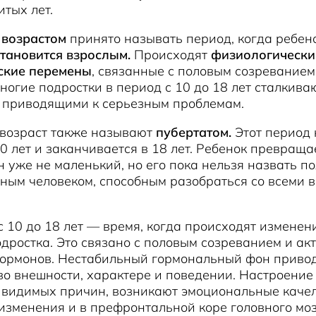
тых лет.
возрастом
принято называть период, когда ребен
тановится взрослым.
Происходят
физиологически
ские перемены
, связанные с половым созреванием
ногие подростки в период с 10 до 18 лет сталкива
, приводящими к серьезным проблемам.
возраст также называют
пубертатом.
Этот период
0 лет и заканчивается в 18 лет. Ребенок превраща
н уже не маленький, но его пока нельзя назвать п
ьным человеком, способным разобраться со всеми
 10 до 18 лет — время, когда происходят изменени
дростка. Это связано с половым созреванием и ак
гормонов. Нестабильный гормональный фон привод
о внешности, характере и поведении. Настроение
 видимых причин, возникают эмоциональные качел
зменения и в префронтальной коре головного моз