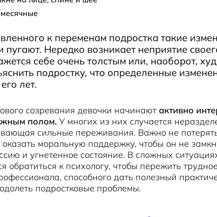
 месячные
вленного к переменам подростка такие изме
и пугают. Нередко возникает неприятие своег
ажется себе очень толстым или, наоборот, ху
яснить подростку, что определенные измене
его лет.
лового созревания девочки начинают
активно инте
ожным полом.
У многих из них случается неразде
ывающая сильные переживания. Важно не потерять
 оказать моральную поддержку, чтобы он не замкн
ссию и угнетенное состояние. В сложных ситуация
я обратиться к психологу, чтобы пережить трудно
офессионала, способного дать полезный практиче
одолеть подростковые проблемы.