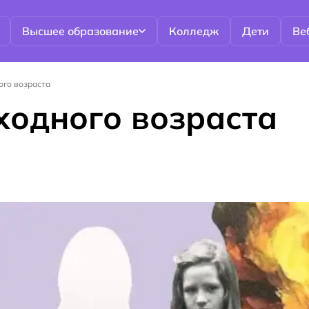
Высшее образование
Колледж
Дети
Ве
ого возраста
ходного возраста