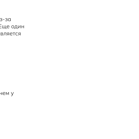
з-за
 Еще один
вляется
 чем у