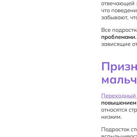
отвечающей з
что поведени
забывают, что
Все подростк
проблемами
зависящие от
Призн
мальч
Переходный 
повышением 
относятся ст
низким.
Подросток ст
вспыльчивост