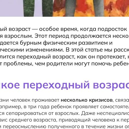
й возраст — особое время, когда подросток
я взрослым. Этот период продолжается неско
дается бурным физическим развитием и
ческими изменениями. В этой статье мы расс
лится переходный возраст, как он протекает,
 проблемы, чем родители могут помочь ребен
акое переходный возра
изни человек проживает
несколько кризисов
, связ
апример, в три года ребенок проявляет самостояте
ся сепарироваться от взрослых. Даже неспециали
зис среднего возраста, приводящий человека к пе
и переосмыслению полученного в течение жизни о