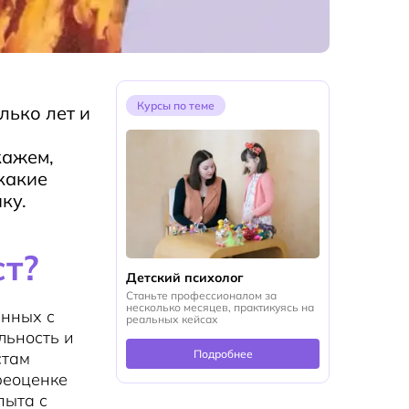
Курсы по теме
лько лет и
кажем,
 какие
ку.
ст?
Детский психолог
Станьте профессионалом за
несколько месяцев, практикуясь на
анных с
реальных кейсах
льность и
Подробнее
стам
реоценке
пыта с