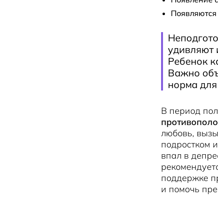
Появляются
Неподгото
удивляют 
Ребенок к
Важно объ
норма для 
В период по
противопол
любовь, выз
подростком и
впал в депре
рекомендуетс
поддержке пр
и помочь пре