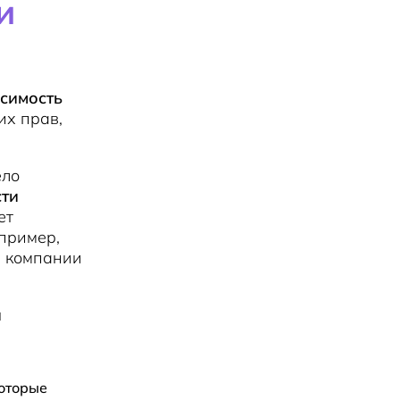
и
исимость
их прав,
ело
сти
ет
пример,
в компании
и
которые