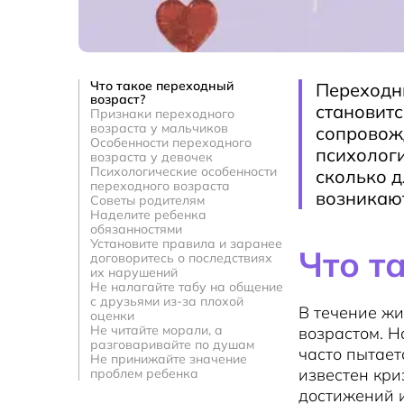
Что такое переходный
Переходны
возраст?
становитс
Признаки переходного
возраста у мальчиков
сопровож
Особенности переходного
психологи
возраста у девочек
Психологические особенности
сколько д
переходного возраста
возникают
Советы родителям
Наделите ребенка
обязанностями
Установите правила и заранее
Что т
договоритесь о последствиях
их нарушений
Не налагайте табу на общение
с друзьями из-за плохой
В течение ж
оценки
Не читайте морали, а
возрастом. Н
разговаривайте по душам
часто пытает
Не принижайте значение
известен кри
проблем ребенка
достижений 