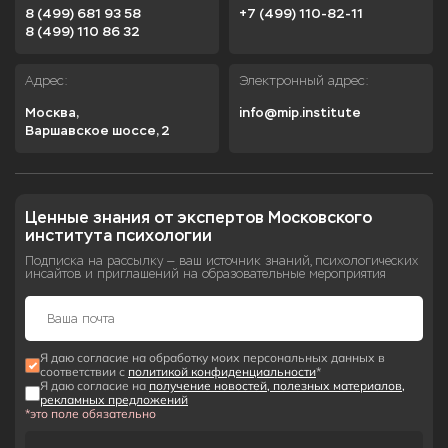
8 (499) 681 93 58
+7 (499) 110-82-11
8 (499) 110 86 32
Адрес:
Электронный адрес:
Москва,

info@mip.institute
Варшавское шоссе, 2
Ценные знания от экспертов Московского 
института психологии
Подписка на рассылку — ваш источник знаний, психологических
инсайтов и приглашений на образовательные мероприятия
Я даю согласие на обработку моих персональных данных в
соответствии с
политикой конфиденциальности
*
Я даю согласие на
получение новостей, полезных материалов,
рекламных предложений
*это поле обязательно