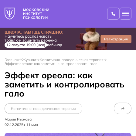
МОСКОВСКИЙ
ИНСТИТУТ
ПСИХОЛОГИИ
ШКОЛА, ТАМ ГДЕ СТРАШНО:
Научитесь распознавать
Регистрация
травлю и защитить ребенка
12 августа 19:00 (мск)
вебинар
Главная
Журнал
Когнитивно-поведенческая терапия
Эффект ореола: как заметить и контролировать гало
Эффект ореола: как
заметить и контролировать
гало
Когнитивно-поведенческая терапия
Мария Рыжова
02.12.2025
•
11
мин