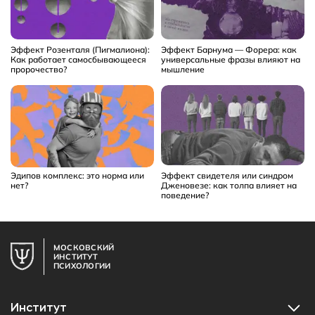
Эффект Розенталя (Пигмалиона):
Эффект Барнума — Форера: как
Как работает самосбывающееся
универсальные фразы влияют на
пророчество?
мышление
Эдипов комплекс: это норма или
Эффект свидетеля или синдром
нет?
Дженовезе: как толпа влияет на
поведение?
МОСКОВСКИЙ
ИНСТИТУТ
ПСИХОЛОГИИ
Институт