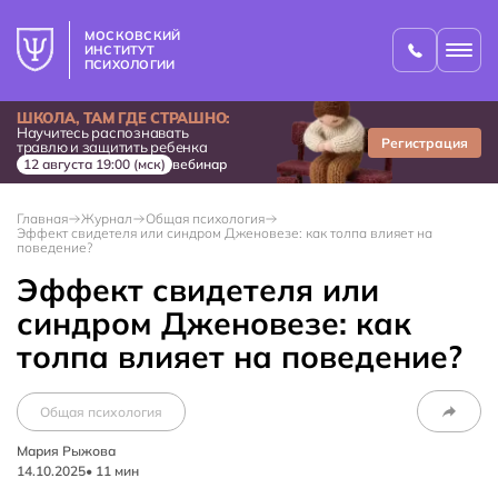
МОСКОВСКИЙ
ИНСТИТУТ
ПСИХОЛОГИИ
ШКОЛА, ТАМ ГДЕ СТРАШНО:
Научитесь распознавать
Регистрация
травлю и защитить ребенка
12 августа 19:00 (мск)
вебинар
Главная
Журнал
Общая психология
Эффект свидетеля или синдром Дженовезе: как толпа влияет на
поведение?
Эффект свидетеля или
синдром Дженовезе: как
толпа влияет на поведение?
Общая психология
Мария Рыжова
14.10.2025
•
11
мин