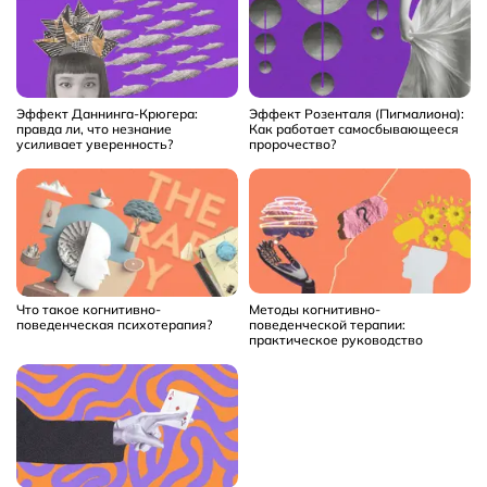
Эффект Даннинга-Крюгера:
Эффект Розенталя (Пигмалиона):
правда ли, что незнание
Как работает самосбывающееся
усиливает уверенность?
пророчество?
Что такое когнитивно-
Методы когнитивно-
поведенческая психотерапия?
поведенческой терапии:
практическое руководство