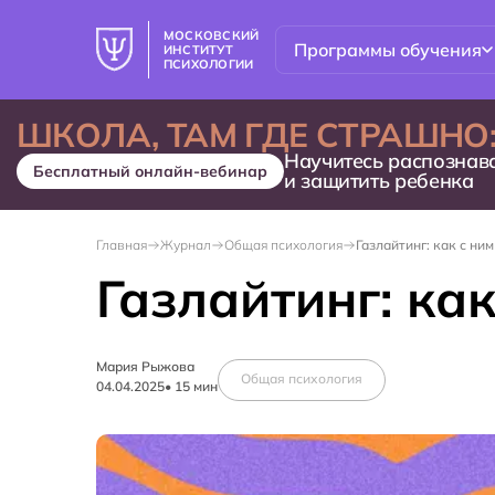
МОСКОВСКИЙ
Программы обучения
ИНСТИТУТ
ПСИХОЛОГИИ
ШКОЛА, ТАМ ГДЕ СТРАШНО
Научитесь распознав
Бесплатный онлайн-вебинар
и защитить ребенка
Главная
Журнал
Общая психология
Газлайтинг: как с ни
Газлайтинг: как
Мария Рыжова
Общая психология
04.04.2025
•
15
мин