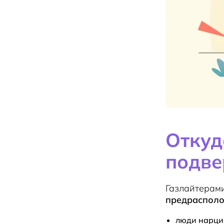
Откуд
подве
Газлайтерам
предрасполо
люди нарци