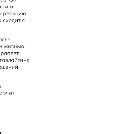
сти и
а реакцию
а сходит с
осле
й жизнью.
рапевт,
газлайтинг,
ношений
е
сти от
;