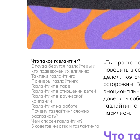
Что такое газлайтинг?
«Ты просто п
Откуда берутся газлайтеры и
поверить в с
кто подвержен их влиянию
Тактики газлайтинга
делал, поэто
Примеры газлайтинга
осторожны. В
Газлайтинг в паре
эмоционально
Газлайтинг в отношении детей
Газлайтинг в дружеской
доверять соб
компании
газлайтинга,
Газлайтинг на работе
Почему газлайтинг сложно
насилием.
распознать?
Чем опасен газлайтинг?
5 советов жертвам газлайтинга
Что т