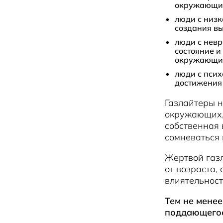
окружающи
люди с низк
создания вы
люди с невр
состояние и
окружающи
люди с псих
достижения 
Газлайтеры н
окружающих,
собственная
сомневаться 
Жертвой газл
от возраста,
влиятельност
Тем не мене
поддающегос