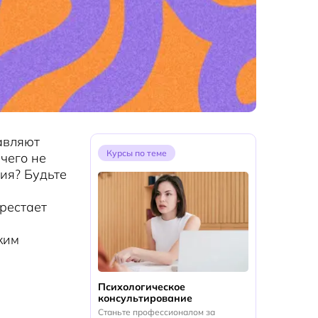
авляют
Курсы по теме
 чего не
ия? Будьте
рестает
ким
Психологическое
консультирование
Станьте профессионалом за