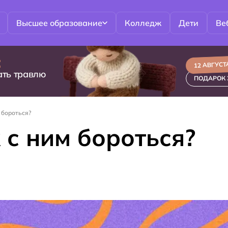
Высшее образование
Колледж
Дети
Ве
:
12 АВГУСТА
ать травлю
ПОДАРОК 
м бороться?
 с ним бороться?