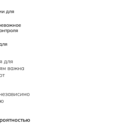
ии для
тревожное
контроля
для
я для
дям важна
ют
 независимо
ью
ероятностью