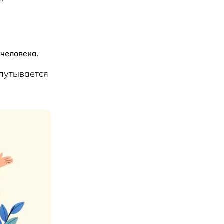
 человека.
апутывается