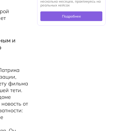
несколько месяцев, практикуясь на
реальных кейсах
орой
Подробнее
яет
ным и
о
Патрика
изации,
жету фильма
шей тети.
доме
 новость от
ватности:
не
ов. Он