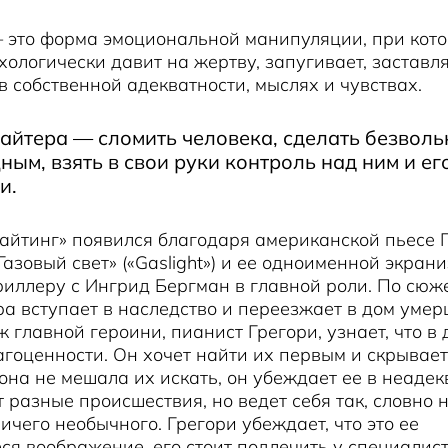
— это форма эмоциональной манипуляции, при кот
хологически давит на жертву, запугивает, заставл
в собственной адекватности, мыслях и чувствах.
айтера — сломить человека, сделать безволь
ым, взять в свои руки контроль над ним и ег
и.
айтинг» появился благодаря американской пьесе 
Газовый свет» («Gaslight») и ее одноименной экран
риллеру с Ингрид Бергман в главной роли. По сю
а вступает в наследство и переезжает в дом умер
главной героини, пианист Грегори, узнает, что в 
гоценности. Он хочет найти их первым и скрывает
она не мешала их искать, он убеждает ее в неадек
 разные происшествия, но ведет себя так, словно 
ичего необычного. Грегори убеждает, что это ее
я воображение, его стоит подлечить у специалист