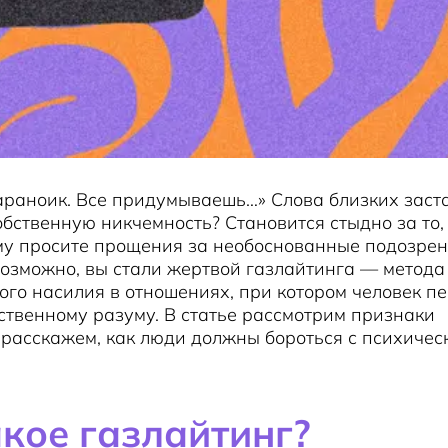
араноик. Все придумываешь…» Слова близких заст
обственную никчемность? Становится стыдно за то,
му просите прощения за необоснованные подозрен
озможно, вы стали жертвой газлайтинга — метода
го насилия в отношениях, при котором человек пе
ственному разуму. В статье рассмотрим признаки
 расскажем, как люди должны бороться с психичес
акое газлайтинг?