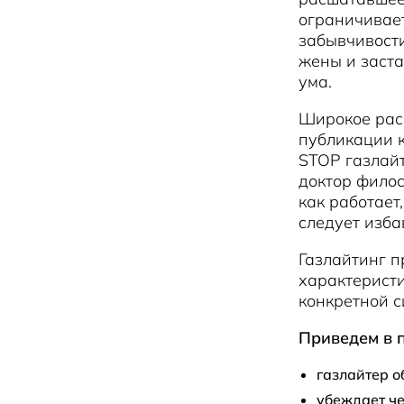
ограничивает
забывчивости
жены и застав
ума.
Широкое расп
публикации 
STOP газлайт
доктор филос
как работает
следует изба
Газлайтинг п
характеристи
конкретной с
Приведем в 
газлайтер о
убеждает че