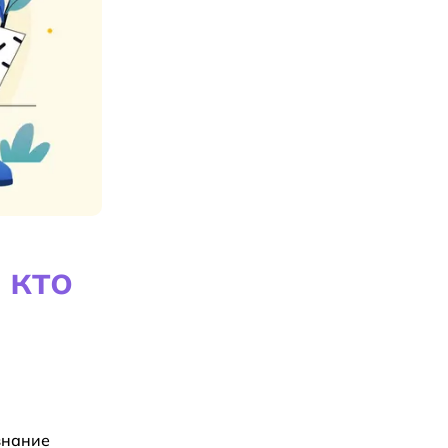
 кто
знание