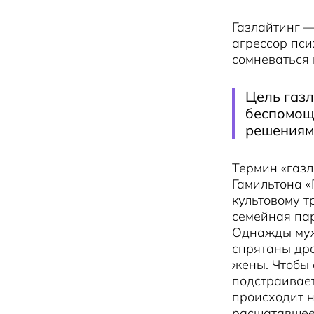
Газлайтинг 
агрессор пси
сомневаться 
Цель газл
беспомощн
решениям
Термин «газл
Гамильтона «
культовому т
семейная пар
Однажды муж 
спрятаны дра
жены. Чтобы 
подстраивает
происходит н
расшатавшеес