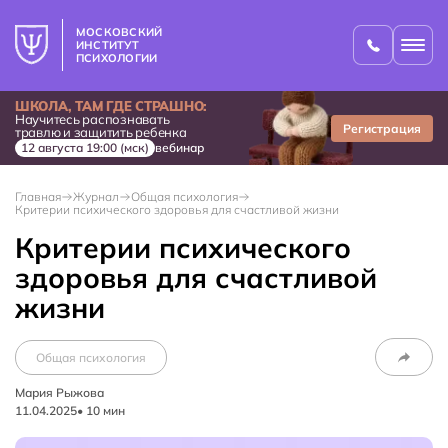
МОСКОВСКИЙ
ИНСТИТУТ
ПСИХОЛОГИИ
ШКОЛА, ТАМ ГДЕ СТРАШНО:
Научитесь распознавать
Регистрация
травлю и защитить ребенка
12 августа 19:00 (мск)
вебинар
Главная
Журнал
Общая психология
Критерии психического здоровья для счастливой жизни
Критерии психического
здоровья для счастливой
жизни
Общая психология
Мария Рыжова
11.04.2025
•
10
мин