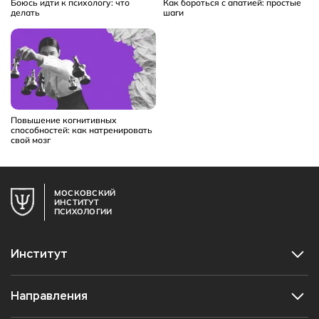
Боюсь идти к психологу: что
Как бороться с апатией: простые
делать
шаги
Повышение когнитивных
способностей: как натренировать
свой мозг
МОСКОВСКИЙ
ИНСТИТУТ
ПСИХОЛОГИИ
Институт
Направления