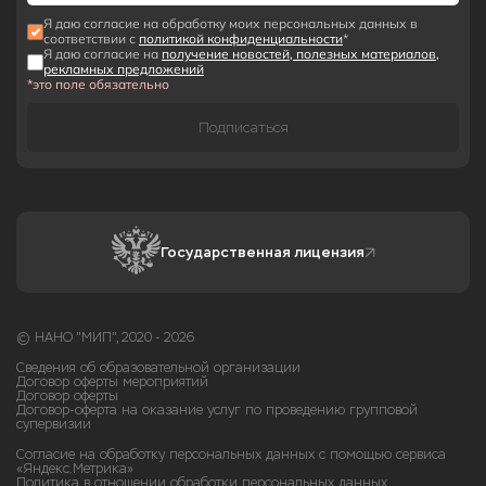
Я даю согласие на обработку моих персональных данных в
соответствии с
политикой конфиденциальности
*
Я даю согласие на
получение новостей, полезных материалов,
рекламных предложений
*это поле обязательно
Подписаться
Государственная лицензия
© НАНО "МИП", 2020 - 2026
Сведения об образовательной организации
Договор оферты мероприятий
Договор оферты
Договор-оферта на оказание услуг по проведению групповой
супервизии
Согласие на обработку персональных данных с помощью сервиса
«Яндекс.Метрика»
Политика в отношении обработки персональных данных