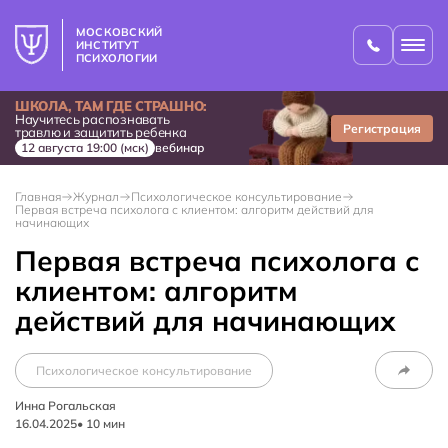
МОСКОВСКИЙ
ИНСТИТУТ
ПСИХОЛОГИИ
ШКОЛА, ТАМ ГДЕ СТРАШНО:
Научитесь распознавать
Регистрация
травлю и защитить ребенка
12 августа 19:00 (мск)
вебинар
Главная
Журнал
Психологическое консультирование
Первая встреча психолога с клиентом: алгоритм действий для
начинающих
Первая встреча психолога с
клиентом: алгоритм
действий для начинающих
Психологическое консультирование
Инна Рогальская
16.04.2025
•
10
мин