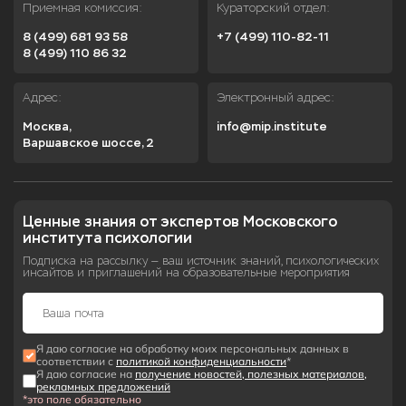
Приемная комиссия:
Кураторский отдел:
8 (499) 681 93 58
+7 (499) 110-82-11
8 (499) 110 86 32
Адрес:
Электронный адрес:
Москва,

info@mip.institute
Варшавское шоссе, 2
Ценные знания от экспертов Московского 
института психологии
Подписка на рассылку — ваш источник знаний, психологических
инсайтов и приглашений на образовательные мероприятия
Я даю согласие на обработку моих персональных данных в
соответствии с
политикой конфиденциальности
*
Я даю согласие на
получение новостей, полезных материалов,
рекламных предложений
*это поле обязательно