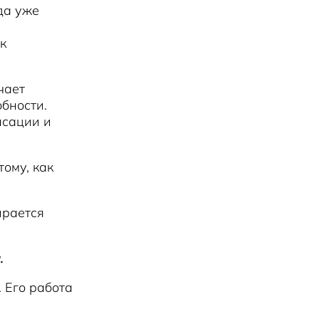
да уже
к
чает
обности.
нсации и
ому, как
ирается
.
 Его работа