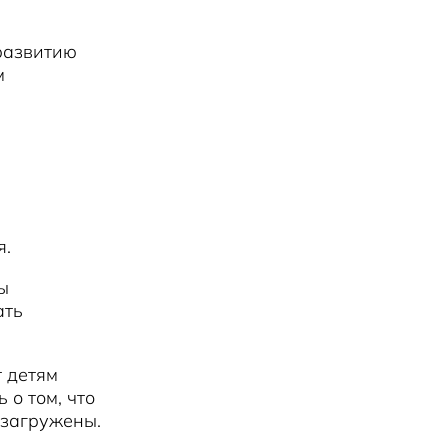
 развитию
м
я.
ы
ать
т детям
 о том, что
 загружены.