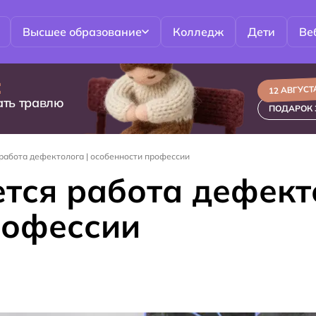
Высшее образование
Колледж
Дети
Ве
:
12 АВГУСТА
ать травлю
ПОДАРОК 
работа дефектолога | особенности профессии
тся работа дефект
рофессии