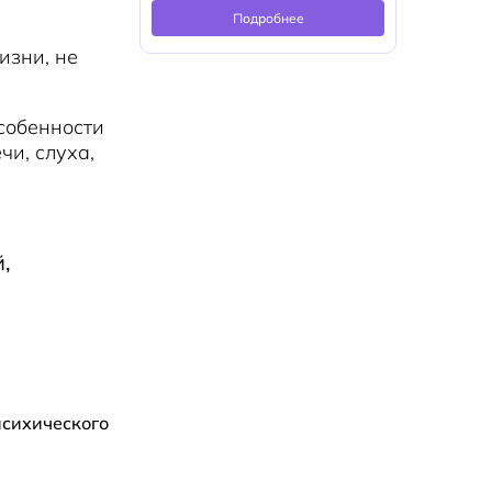
Подробнее
изни, не
особенности
и, слуха,
,
психического