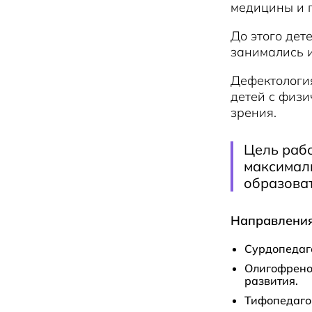
медицины и 
До этого дет
занимались 
Дефектология
детей с физи
зрения.
Цель рабо
максимал
образова
Направления
Сурдопедаго
Олигофрено
развития.
Тифопедаго