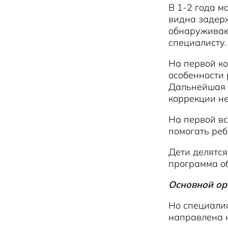
В 1-2 года м
видна задерж
обнаруживаю
специалисту.
На первой ко
особенности 
Дальнейшая 
коррекции не
На первой вс
помогать реб
Дети делятся
программа о
Основной ор
Но специалис
направлена 