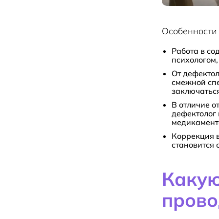
Особенности
Работа в со
психологом,
От дефектол
смежной спе
заключаться
В отличие о
дефектолог 
медикамент
Коррекция в
становится 
Какую
прово