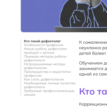
Кто такой дефектолог
К сожалению
Особенности профессии
неуклонно ра
Какую работу дефектолог
проводит с детьми
детей болеет
Примеры методов работы
дефектолога
Обучением де
Нетрадиционные методы
дефектологии
занимается д
Преимущества и недостатки
одной из сам
профессии
Как стать дефектологом
Необходимые личные качества
дефектолога
Кто т
Требуемые профессиональные
знания
Коррекционна