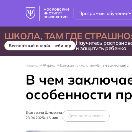
МОСКОВСКИЙ
Программы обучения
ИНСТИТУТ
ПСИХОЛОГИИ
ШКОЛА, ТАМ ГДЕ СТРАШНО
Научитесь распознав
Бесплатный онлайн-вебинар
и защитить ребенка
Главная
Журнал
Детская психология
В чем заключается 
В чем заключае
особенности п
Екатерина Шмырина
Детская психология
23.04.2025
•
15
мин