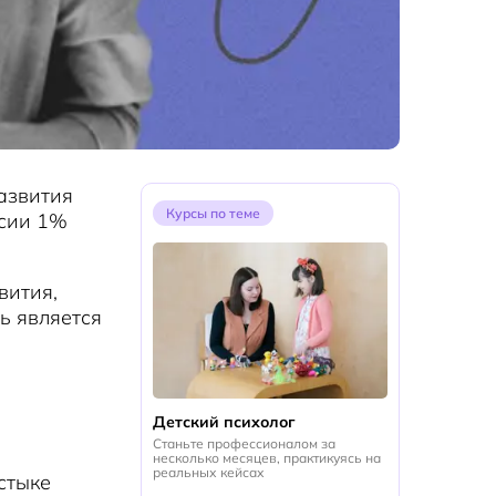
азвития
Курсы по теме
ссии 1%
вития,
ь является
Детский психолог
Станьте профессионалом за
несколько месяцев, практикуясь на
реальных кейсах
стыке