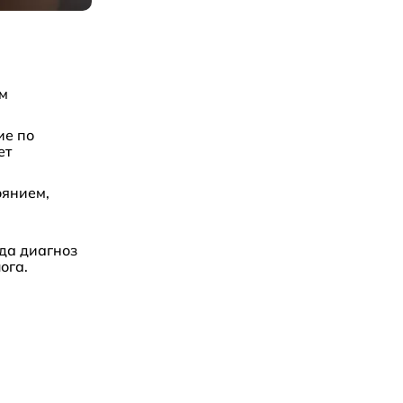
им
ие по
ет
оянием,
гда диагноз
ога.