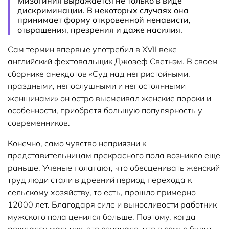
Мизогиния выражается не только в виде
дискриминации. В некоторых случаях она
принимает форму откровенной ненависти,
отвращения, презрения и даже насилия.
Сам термин впервые употребил в XVII веке
английский фехтовальщик Джозеф Светнэм. В своем
сборнике анекдотов «Суд над непристойными,
праздными, непослушными и непостоянными
женщинами» он остро высмеивал женские пороки и
особенности, приобретя большую популярность у
современников.
Конечно, само чувство неприязни к
представительницам прекрасного пола возникло еще
раньше. Ученые полагают, что обесценивать женский
труд люди стали в древний период перехода к
сельскому хозяйству, то есть, прошло примерно
12000 лет. Благодаря силе и выносливости работник
мужского пола ценился больше. Поэтому, когда