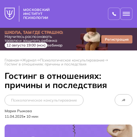
МОСКОВСКИЙ
ИНСТИТУТ
ПСИХОЛОГИИ
ШКОЛА, ТАМ ГДЕ СТРАШНО:
Научитесь распознавать
Регистрация
травлю и защитить ребенка
12 августа 19:00 (мск)
вебинар
Главная
Журнал
Психологическое консультирование
Гостинг в отношениях: причины и последствия
Гостинг в отношениях:
причины и последствия
Психологическое консультирование
Мария Рыжова
11.04.2025
•
10
мин