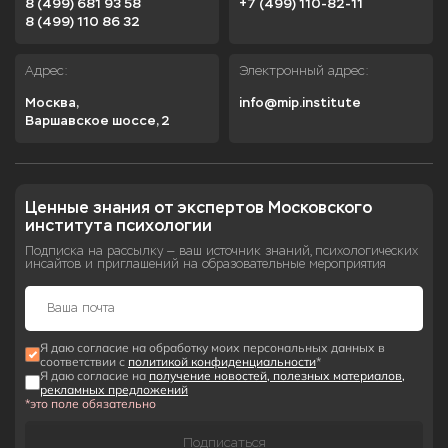
8 (499) 681 93 58
+7 (499) 110-82-11
8 (499) 110 86 32
Адрес:
Электронный адрес:
Москва,

info@mip.institute
Варшавское шоссе, 2
Ценные знания от экспертов Московского 
института психологии
Подписка на рассылку — ваш источник знаний, психологических
инсайтов и приглашений на образовательные мероприятия
Я даю согласие на обработку моих персональных данных в
соответствии с
политикой конфиденциальности
*
Я даю согласие на
получение новостей, полезных материалов,
рекламных предложений
*это поле обязательно
Подписаться