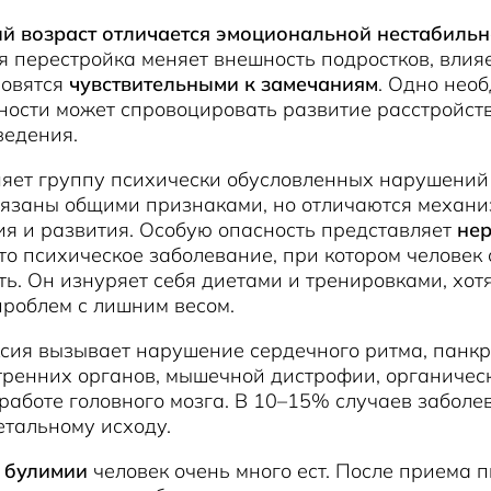
й возраст отличается эмоциональной нестабильн
 перестройка меняет внешность подростков, влияе
новятся
чувствительными к замечаниям
. Одно нео
ности может спровоцировать развитие расстройст
ведения.
яет группу психически обусловленных нарушений
вязаны общими признаками, но отличаются механ
я и развития. Особую опасность представляет
не
Это психическое заболевание, при котором человек
ть. Он изнуряет себя диетами и тренировками, хот
роблем с лишним весом.
сия вызывает нарушение сердечного ритма, панкр
тренних органов, мышечной дистрофии, органичес
работе головного мозга. В 10–15% случаев заболе
етальному исходу.
 булимии
человек очень много ест. После приема 