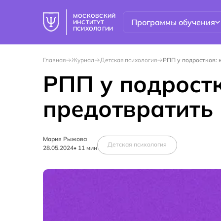
МОСКОВСКИЙ
Программы обучения
ИНСТИТУТ
ПСИХОЛОГИИ
Главная
Журнал
Детская психология
РПП у подростков: 
РПП у подростк
предотвратить
Мария Рыжова
Детская психология
28.05.2024
•
11
мин