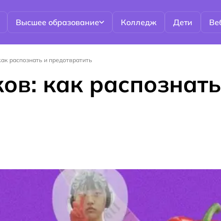
Высшее образование
Колледж
Дети
Ве
как распознать и предотвратить
ов: как распознать