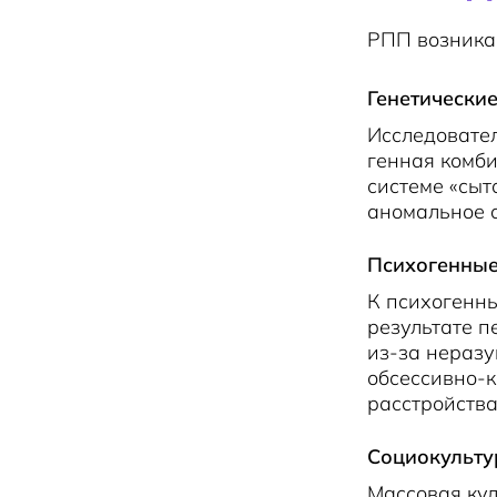
РПП возника
Генетически
Исследовател
генная комби
системе «сыт
аномальное о
Психогенны
К психогенны
результате п
из-за нераз
обсессивно-
расстройства
Социокульт
Массовая кул