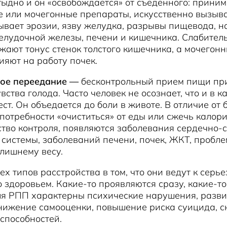
тыдно и он «освобождается» от съеденного: приним
 или мочегонные препараты, искусственно вызыва
ывает эрозии, язву желудка, разрывы пищевода, 
елудочной железы, печени и кишечника. Слабител
жают тонус стенок толстого кишечника, а мочегон
ияют на работу почек.
ое переедание —
бесконтрольный прием пищи пр
вства голода. Часто человек не осознает, что и в к
ест. Он объедается до боли в животе. В отличие от 
 потребности «очиститься» от еды или сжечь калор
ство контроля, появляются заболевания сердечно-с
системы, заболеваний печени, почек, ЖКТ, пробле
 лишнему весу.
ех типов расстройства в том, что они ведут к серь
 здоровьем. Какие-то проявляются сразу, какие-то
ля РПП характерны психические нарушения, разви
снижение самооценки, повышение риска суицида, 
способностей.