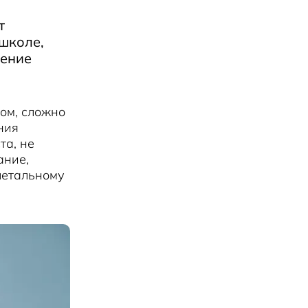
т
школе,
дение
ом, сложно
ния
та, не
ание,
летальному