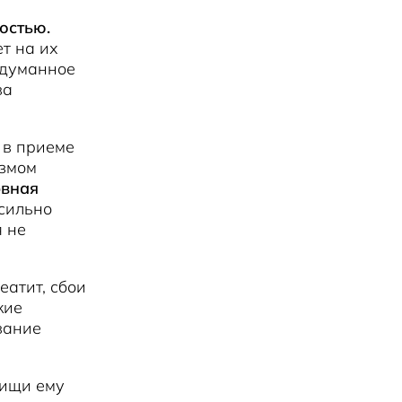
остью.
т на их
бдуманное
ва
 в приеме
измом
рвная
 сильно
я не
еатит, сбои
кие
вание
пищи ему