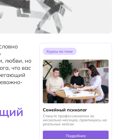
словно
Курсы по теме
о
и, любви, но
га, что вас
збегающий
ревожно-
ющий
Семейный психолог
Станьте профессионалом за
несколько месяцев, практикуясь на
реальных кейсах
Подробнее