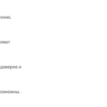
илию,
вляют
 доверие и
возможны.