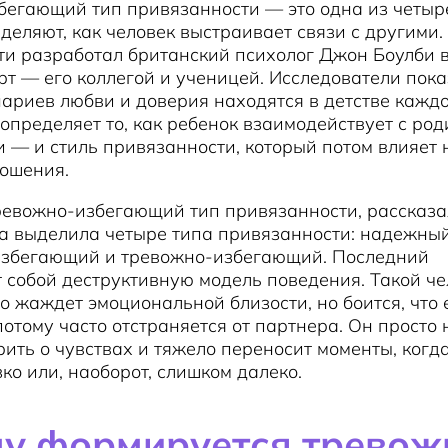
бегающий тип привязанности — это одна из четыр
деляют, как человек выстраивает связи с другими
и разработал британский психолог Джон Боулби в
т — его коллегой и ученицей. Исследователи пока
ариев любви и доверия находятся в детстве кажд
 определяет то, как ребенок взаимодействует с род
и — и стиль привязанности, который потом влияет 
ношения.
тревожно-избегающий тип привязанности, рассказ
а выделила четыре типа привязанности: надежный
избегающий и тревожно-избегающий. Последний
 собой деструктивную модель поведения. Такой че
 жаждет эмоциональной близости, но боится, что 
 потому часто отстраняется от партнера. Он просто 
рить о чувствах и тяжело переносит моменты, когда
ко или, наоборот, слишком далеко.
у формируется тревож