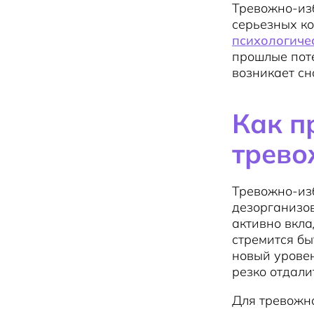
Тревожно-из
серьезных ко
психологиче
прошлые поте
возникает сн
Как п
трево
Тревожно-из
дезорганизо
активно вкла
стремится бы
новый уровен
резко отдали
Для тревожн