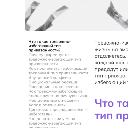
Что такое тревожно-
Тревожно-из
избегающий тип
жизнь на эмо
привязанности?
Почему формируется
отдаляетесь,
тревожно-избегающий тип
каждый шаг н
привязанности
Как проявляется избегающий
предадут или
тревожный тип привязанности
тип привязан
Внутренний конфликт
избегающий 
Эмоциональные реакции
Поведение в отношениях
Как тревожно-избегающий
стиль влияет на личную жизнь
Что т
Нестабильные отношения
Хаос в отношениях
Динамика «преследователь —
тип п
избегатель»
Что делать, если у меня
тревожно-избегающий тип
привязанности