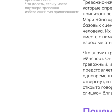
Тревожно-из
Что делать, если у моего
которые опре
партнера тревожно-
избегающий тип привязанности
привязанност
Мэри Эйнсвор
базовых сцен
человека. Их
вместе с ним
взрослые от
Что значит 
Эйнсворт. Он
тревожный, 
представляет
одновременно
отвергнут, и
открыто гово
слишком близ
Почем