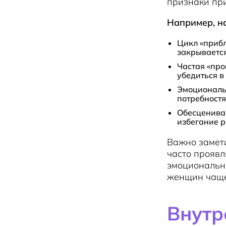
признаки пр
Например, н
Цикл «прибл
закрываетс
Частая «про
убедиться в
Эмоциональн
потребност
Обесцениван
избегание р
Важно замет
часто проявл
эмоциональн
женщин чаще 
Внутр