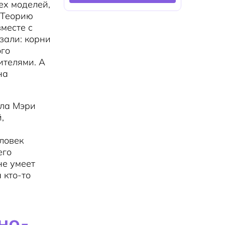
ех моделей,
. Теорию
месте с
зали: корни
ого
ителями. А
на
ала Мэри
,
ловек
его
не умеет
 кто-то
но-