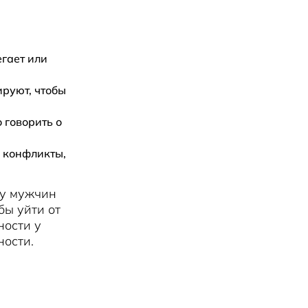
егает или
ируют, чтобы
 говорить о
 конфликты,
 у мужчин
бы уйти от
ности у
ности.