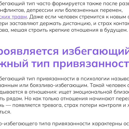
бегающий тип часто формируется также после раз
нфликтов, депрессии или болезненных перемен,
ских травм
. Даже если человек стремится к новым 
ри заставляют держать дистанцию, и страх конта
ова, мешая строить крепкие отношения в будущем.
роявляется избегающи
жный тип привязаннос
бегающий тип привязанности в психологии назыв
ванным или боязливо-избегающим. Такой человек 
дывается в отношения: ищет эмоциональной близо
ть рядом. Но как только отношения начинают пере
ь — появляется тревога, страх потери контроля и
ться.
о-избегающего типа привязанности характерны о