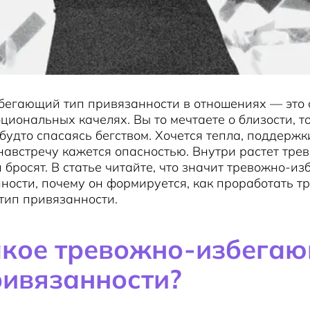
бегающий тип привязанности в отношениях — это 
циональных качелях. Вы то мечтаете о близости, т
 будто спасаясь бегством. Хочется тепла, поддержк
австречу кажется опасностью. Внутри растет трево
 бросят. В статье читайте, что значит тревожно-и
ности, почему он формируется, как проработать т
тип привязанности.
акое тревожно-избега
ривязанности?