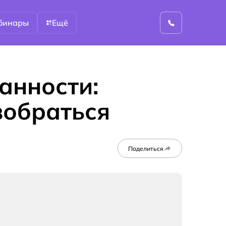
бинары
Ещё
анности:
зобраться
Поделиться