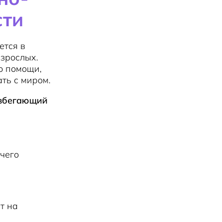
сти
ется в
взрослых.
о помощи,
ть с миром.
избегающий
 чего
т на