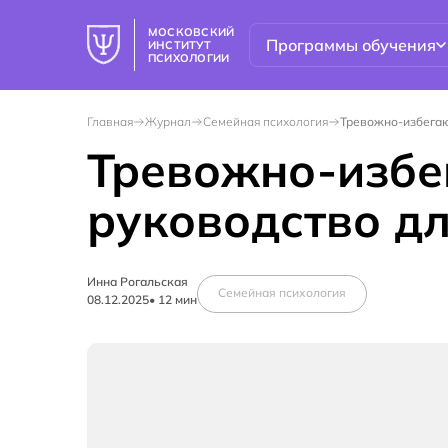
МОСКОВСКИЙ
Программы обучения
ИНСТИТУТ
ПСИХОЛОГИИ
Главная
Журнал
Семейная психология
Тревожно-избегаю
Тревожно-избе
руководство дл
Инна Рогальская
Семейная психология
08.12.2025
•
12
мин