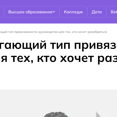
Высшее образование
Колледж
Дети
Ве
щий тип привязанности: руководство для тех, кто хочет разобраться
гающий тип привяз
я тех, кто хочет ра