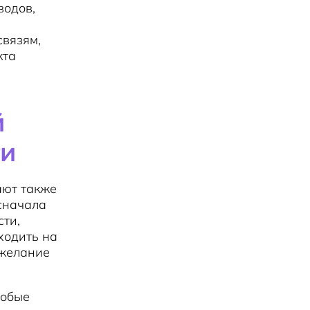
водов,
связям,
кта
й
ти
ают также
сначала
сти,
ходить на
 желание
собые