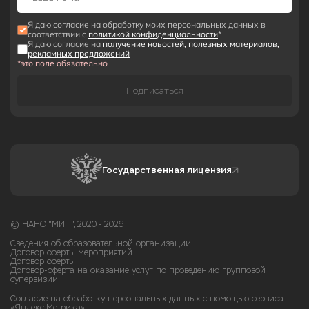
Я даю согласие на обработку моих персональных данных в
соответствии с
политикой конфиденциальности
*
Я даю согласие на
получение новостей, полезных материалов,
рекламных предложений
*это поле обязательно
Подписаться
Государственная лицензия
© НАНО "МИП", 2020 - 2026
Сведения об образовательной организации
Договор оферты мероприятий
Договор оферты
Договор-оферта на оказание услуг по проведению групповой
супервизии
Согласие на обработку персональных данных с помощью сервиса
«Яндекс.Метрика»