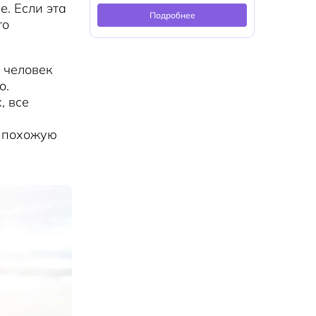
е. Если эта
Подробнее
то
 человек
о.
, все
у похожую