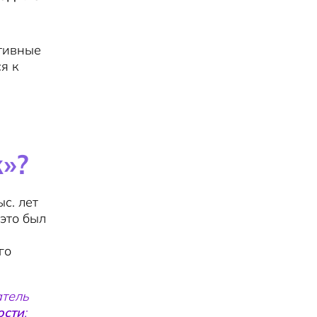
ативные
я к
»?
с. лет
это был
го
атель
ости
: