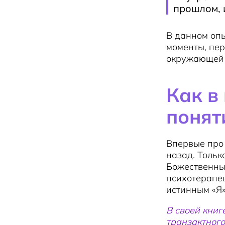
прошлом, 
В данном опы
моменты, пер
окружающей 
Как в
понят
Впервые про 
назад. Тольк
Божественный
психотерапе
истинным «Я»
В своей книг
транзактного