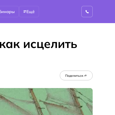
бинары
Ещё
как исцелить
Поделиться