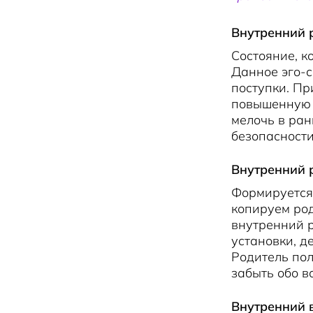
Внутренний 
Cостояние, к
Данное эго-с
поступки. Пр
повышенную т
мелочь в ра
безопасности
Внутренний 
Формируется
копируем ро
внутренний 
установки, д
Родитель пол
забыть обо вс
Внутренний 