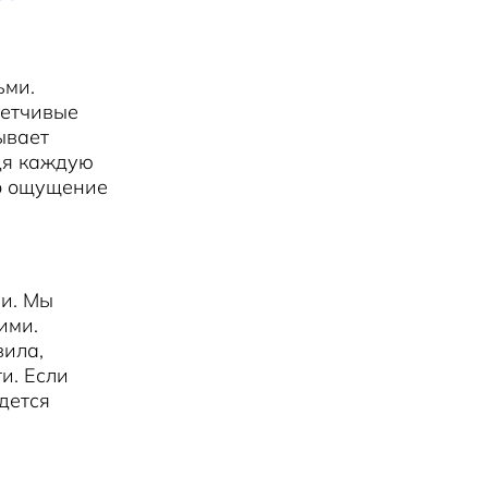
ьми.
метчивые
ывает
дя каждую
но ощущение
и. Мы
ими.
вила,
и. Если
дется