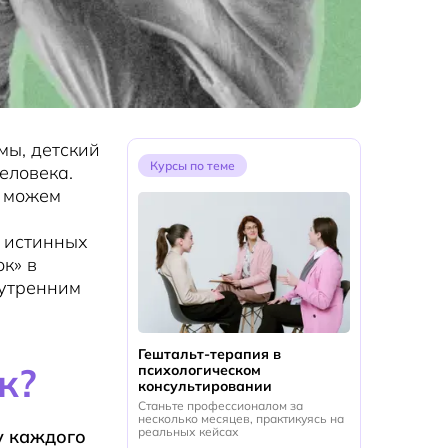
мы, детский
Курсы по теме
еловека.
е можем
т истинных
к» в
нутренним
Гештальт-терапия в
к?
психологическом
консультировании
Станьте профессионалом за
несколько месяцев, практикуясь на
реальных кейсах
 у каждого