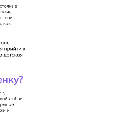
остояние
иятие
т свои
, как
ланс
я прийти к
а детская
енку?
ие,
ской любви
дрывает
жки и