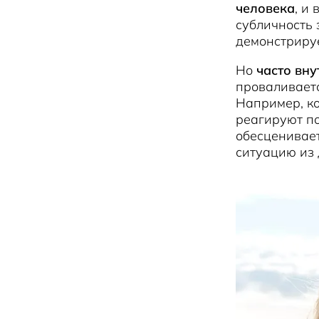
человека
, и
субличность 
демонстрируе
Но
часто вн
проваливаетс
Например, ко
реагируют по
обесценивает
ситуацию из 