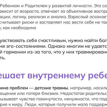
Ребенком и Родителем у развитой личности. Это с
ависит от возраста, отвечает за объективное воспр
ации, логику, реализм и анализ. Взрослый осознае
считывает риски и заставляет нас вести себя не так
к, как необходимо
увствовать себя счастливым, нужно найти ба
мя эго-состояниями. Однако многим не удаетс
й гармонии из-за того, что у них травмирован
ть.
ешает внутреннему реб
чина проблем — детские травмы
, например, насил
ащение или потеря близких. Недостаток родитель
ызывает чувство покинутости, ненужности, что по
рие к миру. Люди, которые получили мало поддер