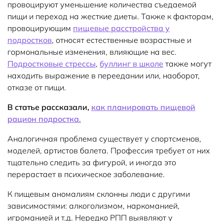
провоцируют уменьшение количества съедаемой
пищи и переход на жесткие диеты. Также к факторам,
провоцирующим
пищевые расстройства у
подростков
, относят естественные возрастные и
гормональные изменения, влияющие на вес.
Подростковые стрессы
,
буллинг в школе
также могут
находить выражение в переедании или, наоборот,
отказе от пищи.
В статье рассказали,
как планировать пищевой
рацион подростка.
Аналогичная проблема существует у спортсменов,
моделей, артистов балета. Профессия требует от них
тщательно следить за фигурой, и иногда это
перерастает в психическое заболевание.
К пищевым аномалиям склонны люди с другими
зависимостями: алкоголизмом, наркоманией,
игроманией и т.д. Нередко РПП выявляют у