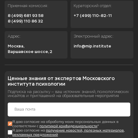
Приемная комиссия:
Кураторский отдел:
8 (499) 681 93 58
+7 (499) 110-82-11
8 (499) 110 86 32
Адрес:
Электронный адрес:
Москва,

info@mip.institute
Варшавское шоссе, 2
Ценные знания от экспертов Московского 
института психологии
Подписка на рассылку — ваш источник знаний, психологических
инсайтов и приглашений на образовательные мероприятия
Я даю согласие на обработку моих персональных данных в
соответствии с
политикой конфиденциальности
*
Я даю согласие на
получение новостей, полезных материалов,
рекламных предложений