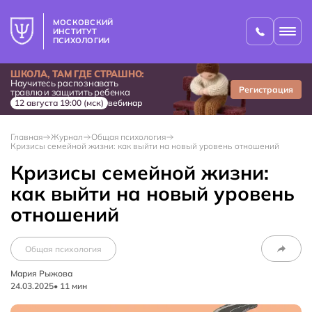
МОСКОВСКИЙ
ИНСТИТУТ
ПСИХОЛОГИИ
ШКОЛА, ТАМ ГДЕ СТРАШНО:
Научитесь распознавать
Регистрация
травлю и защитить ребенка
12 августа 19:00 (мск)
вебинар
Главная
Журнал
Общая психология
Кризисы семейной жизни: как выйти на новый уровень отношений
Кризисы семейной жизни:
как выйти на новый уровень
отношений
Общая психология
Мария Рыжова
24.03.2025
•
11
мин