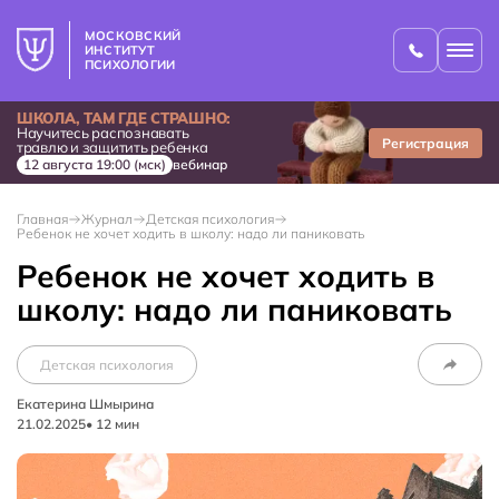
МОСКОВСКИЙ
ИНСТИТУТ
ПСИХОЛОГИИ
ШКОЛА, ТАМ ГДЕ СТРАШНО:
Научитесь распознавать
Регистрация
травлю и защитить ребенка
12 августа 19:00 (мск)
вебинар
Главная
Журнал
Детская психология
Ребенок не хочет ходить в школу: надо ли паниковать
Ребенок не хочет ходить в
школу: надо ли паниковать
Детская психология
Екатерина Шмырина
21.02.2025
•
12
мин