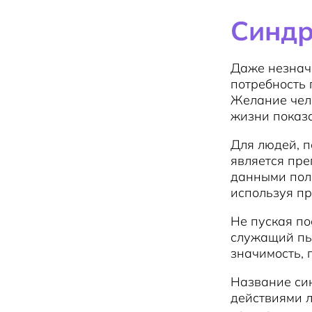
Синдр
Даже незначи
потребность 
Желание чело
жизни показа
Для людей, п
является пре
данными пол
используя пр
Не пуская по
служащий пы
значимость, 
Название син
действиями л