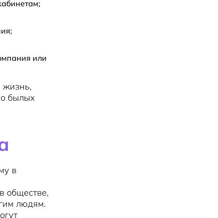
кабинетам;
ия;
компания или
 жизнь,
 о былых
а
му в
в обществе,
гим людям.
огут