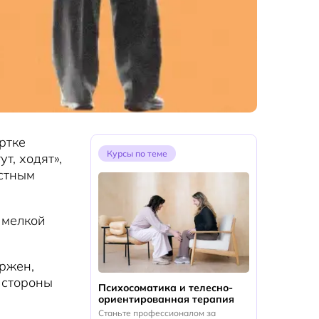
ртке
Курсы по теме
т, ходят»,
астным
 мелкой
ржен,
 стороны
Психосоматика и телесно-
ориентированная терапия
Станьте профессионалом за