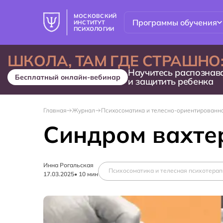
МОСКОВСКИЙ
Программы обучения
ИНСТИТУТ
ПСИХОЛОГИИ
ШКОЛА, ТАМ ГДЕ СТРАШНО
Научитесь распознав
Бесплатный онлайн-вебинар
и защитить ребенка
Главная
Журнал
Психосоматика и телесно-ориентированн
Синдром вахтер
Инна Рогальская
Психосоматика и телесная психотерап
17.03.2025
•
10
мин