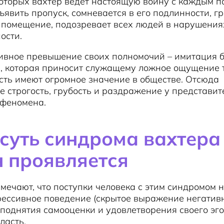
которых вахтер ведет настоящую войну с каждым п
ъявить пропуск, сомневается в его подлинности, гр
 помещение, подозревает всех людей в нарушения
ости.
сивное превышение своих полномочий – имитация 
, которая приносит служащему ложное ощущение то
сть имеют огромное значение в обществе. Отсюда
 строгость, грубость и раздражение у представит
 феномена.
 суть синдрома вахтера
н проявляется
мечают, что поступки человека с этим синдромом
рессивное поведение (скрытое выражение негатив
 поднятия самооценки и удовлетворения своего эг
ласть.