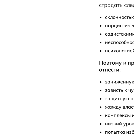
страдать сл
склонность
нарциссичес
садистским
неспособнос
психопатие
Поэтому к п
отнести:
заниженную
зависть к ч
защитную р
жажду власт
комплексы 
низкий уров
попытка изб