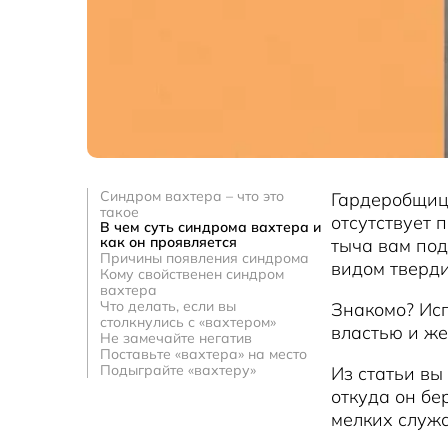
Синдром вахтера – что это
Гардеробщица
такое
отсутствует 
В чем суть синдрома вахтера и
как он проявляется
тыча вам под
Причины появления синдрома
видом тверди
Кому свойственен синдром
вахтера
Что делать, если вы
Знакомо? Ис
столкнулись с «вахтером»
властью и же
Не замечайте негатив
Поставьте «вахтера» на место
Подыграйте «вахтеру»
Из статьи вы
откуда он бе
мелких служ