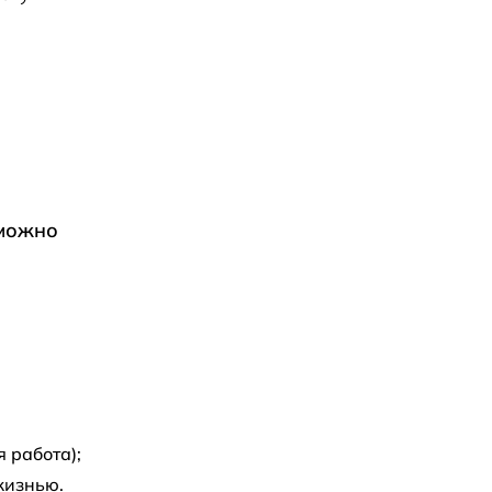
 можно
 работа);
жизнью.