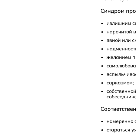
Синдром про
излишним сл
нарочитой в
явной или 
надменност
желанием пр
самолюбова
вспыльчивос
сарказмом;
собственной
собеседника
Соответствен
намеренно о
стараться у