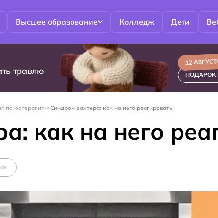
Высшее образование
Колледж
Дети
Ве
:
12 АВГУСТА
ать травлю
ПОДАРОК 
ая психотерапия
Синдром вахтера: как на него реагировать
а: как на него реа
ия