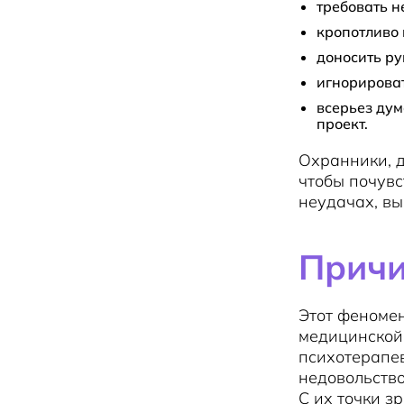
требовать н
кропотливо 
доносить ру
игнорироват
всерьез дум
проект.
Охранники, д
чтобы почувс
неудачах, вы
Причи
Этот феномен
медицинской 
психотерапев
недовольство
С их точки з