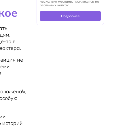
несколько месяцев, практикуясь на
реальных кейсах
кое
Подробнее
ать
дям.
е-то в
вахтера.
озиция не
семи
,
оложено!»,
 особую
ыми
о историй