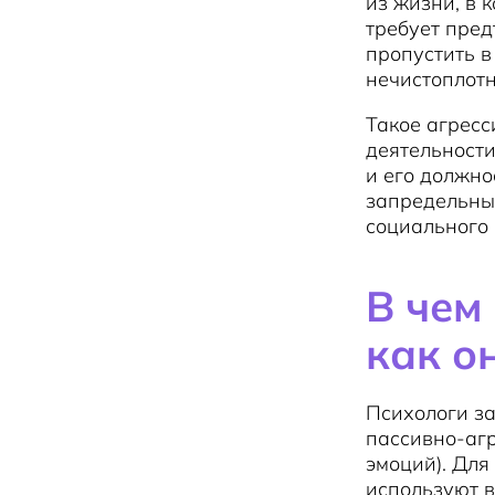
из жизни, в 
требует пред
пропустить в
нечистоплотн
Такое агрес
деятельности
и его должно
запредельные
социального
В чем
как о
Психологи за
пассивно-аг
эмоций). Для
используют в