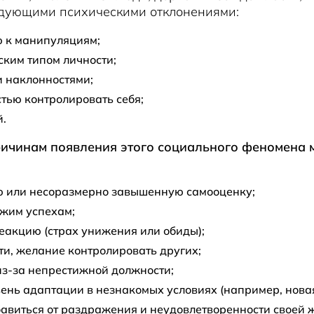
едующими психическими отклонениями:
ю к манипуляциям;
ким типом личности;
и наклонностями;
тью контролировать себя;
й.
ричинам появления этого социального феномена
 или несоразмерно завышенную самооценку;
ужим успехам;
еакцию (страх унижения или обиды);
и, желание контролировать других;
из-за непрестижной должности;
ень адаптации в незнакомых условиях (например, новая
авиться от раздражения и неудовлетворенности своей 