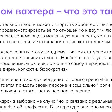
ом вахтера – что это та
тельная власть может испортить характер и вызв
продемонстрировать ее по отношению к другим лю
века, занимающего маленькую должность, хоть гд
ть свое всесилие психологи называют синдромом 
одверженных этому синдрому, низкая статусная п
пятствием проявить власть. Наоборот, пользуясь в
номочиями, «вахтеры» отчаянно самоутверждаются
идирки, колкости, бюрократизм.
сетителей в холл учреждения и громко крича «Не п
тается придать своей персоне и социальной роли
получая от этого настоящее наслаждение.
дрома выбрано не случайно, а связано с реальн
юдей этой профессии. В литературе описано мног