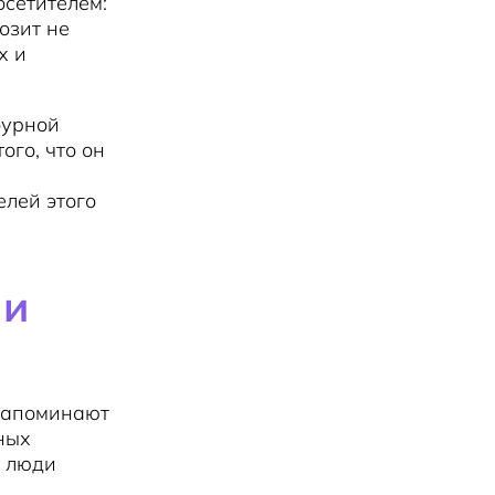
осетителем:
озит не
х и
бурной
го, что он
елей этого
 и
 напоминают
ных
о люди