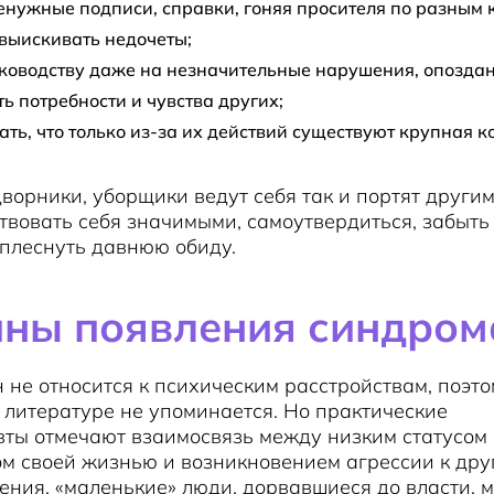
енужные подписи, справки, гоняя просителя по разным 
выискивать недочеты;
ководству даже на незначительные нарушения, опоздан
ь потребности и чувства других;
ать, что только из-за их действий существуют крупная 
ворники, уборщики ведут себя так и портят другим
твовать себя значимыми, самоутвердиться, забыть
плеснуть давнюю обиду.
ны появления синдром
 не относится к психическим расстройствам, поэто
литературе не упоминается. Но практические
ты отмечают взаимосвязь между низким статусом 
м своей жизнью и возникновением агрессии к дру
рения, «маленькие» люди, дорвавшиеся до власти, м