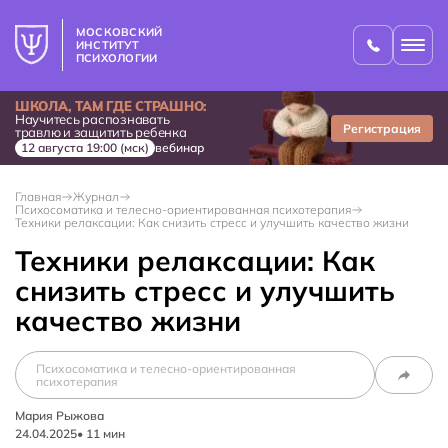
МОСКОВСКИЙ
ИНСТИТУТ
ПСИХОЛОГИИ
ШКОЛА, ТАМ ГДЕ СТРАШНО:
Научитесь распознавать
Регистрация
травлю и защитить ребенка
12 августа 19:00 (мск)
вебинар
Главная
Журнал
Психосоматика и телесно-ориентированная психотерапия
Техники релаксации: Как снизить стресс и улучшить качество жизни
Техники релаксации: Как
снизить стресс и улучшить
качество жизни
Психосоматика и телесно-ориентированная
психотерапия
Мария Рыжова
24.04.2025
•
11
мин