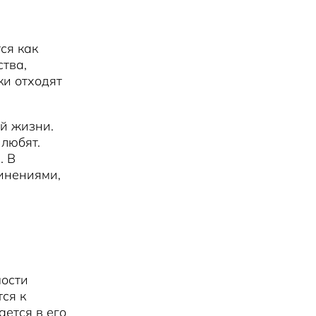
ся как
тва,
ки отходят
й жизни.
 любят.
. В
инениями,
мости
ся к
ается в его