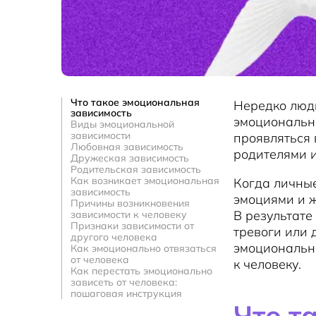
Что такое эмоциональная
Нередко люди
зависимость
эмоционально
Виды эмоциональной
зависимости
проявляться 
Любовная зависимость
родителями и
Дружеская зависимость
Родительская зависимость
Как возникает эмоциональная
Когда личны
зависимость
эмоциями и ж
Причины возникновения
В результате
зависимости к человеку
Признаки зависимости от
тревоги или 
другого человека
эмоциональна
Как эмоционально отвязаться
от человека
к человеку.
Как перестать эмоционально
зависеть от человека:
пошаговая инструкция
Что т