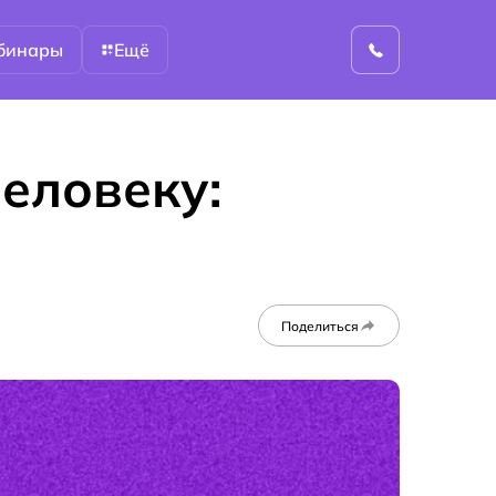
бинары
Ещё
человеку:
Поделиться