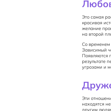
Любов
Это самая ра
красивая ист
желание пров
на второй пл
Со временем
Зависимый че
Появляются п
результате 
угрозами и 
Друже
Эти отношени
находятся не
другим людям