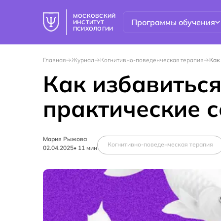
МОСКОВСКИЙ
Программы обучения
ИНСТИТУТ
ПСИХОЛОГИИ
Главная
Журнал
Когнитивно-поведенческая терапия
Как
Как избавиться
практические 
Мария Рыжова
Когнитивно-поведенческая терапия
02.04.2025
•
11
мин