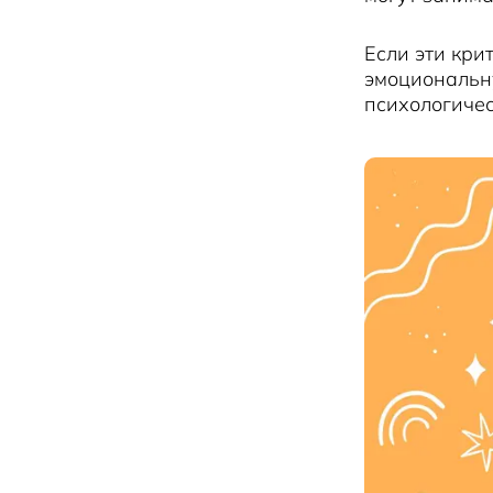
Если эти кри
эмоциональну
психологиче