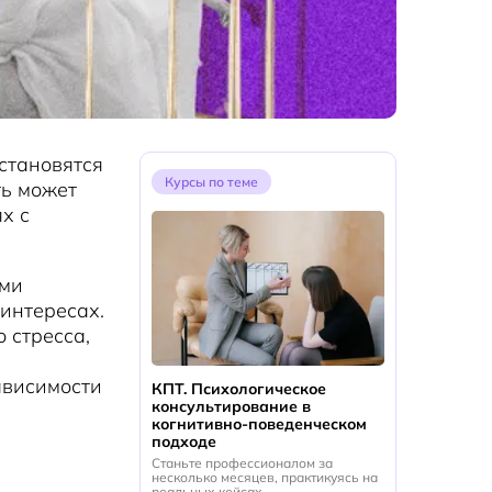
становятся
Курсы по теме
ть может
х с
ими
интересах.
 стресса,
ависимости
КПТ. Психологическое
консультирование в
когнитивно-поведенческом
подходе
Станьте профессионалом за
несколько месяцев, практикуясь на
реальных кейсах