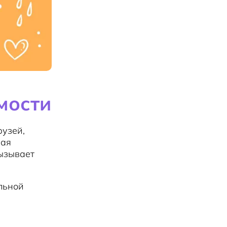
мости
рузей,
ная
вызывает
льной