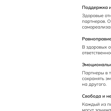
Поддержка и
Здоровые отн
партнеров. О
самореализа
Равноправие
В здоровых 
ответственно
Эмоциональн
Партнеры в т
сохранять э
на другого.
Свобода и не
Каждый из па
могут занима