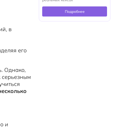
Подробнее
й, в
зделяя его
. Однако,
к серьезным
учиться
несколько
о и