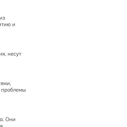
из
итию и
я, несут
тями,
и проблемы
а. Они
я.