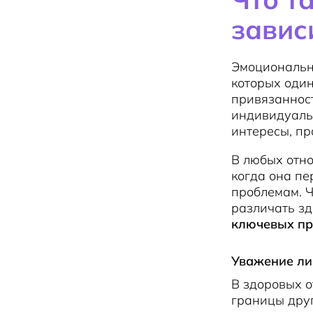
завис
Эмоциональна
которых один
привязанност
индивидуальн
интересы, пр
В любых отно
когда она пе
проблемам. Ч
различать з
ключевых пр
Уважение ли
В здоровых 
границы друг