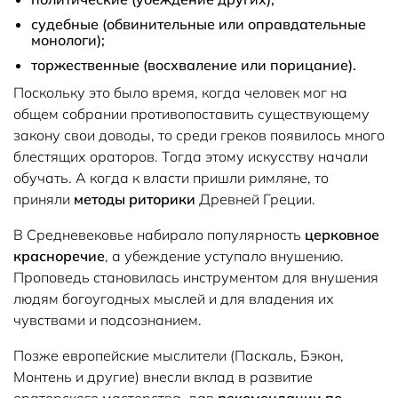
судебные (обвинительные или оправдательные
монологи);
торжественные (восхваление или порицание).
Поскольку это было время, когда человек мог на
общем собрании противопоставить существующему
закону свои доводы, то среди греков появилось много
блестящих ораторов. Тогда этому искусству начали
обучать. А когда к власти пришли римляне, то
приняли
методы риторики
Древней Греции.
В Средневековье набирало популярность
церковное
красноречие
, а убеждение уступало внушению.
Проповедь становилась инструментом для внушения
людям богоугодных мыслей и для владения их
чувствами и подсознанием.
Позже европейские мыслители (Паскаль, Бэкон,
Монтень и другие) внесли вклад в развитие
ораторского мастерства, дав
рекомендации по