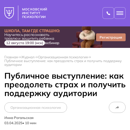
МОСКОВСКИЙ
ИНСТИТУТ
ПСИХОЛОГИИ
ШКОЛА, ТАМ ГДЕ СТРАШНО:
Научитесь распознавать
Регистрация
травлю и защитить ребенка
12 августа 19:00 (мск)
вебинар
Главная
Журнал
Организационная психология
Публичное выступление: как преодолеть страх и получить поддержку
аудитории
Публичное выступление: как
преодолеть страх и получить
поддержку аудитории
Организационная психология
Инна Рогальская
03.04.2025
•
10
мин