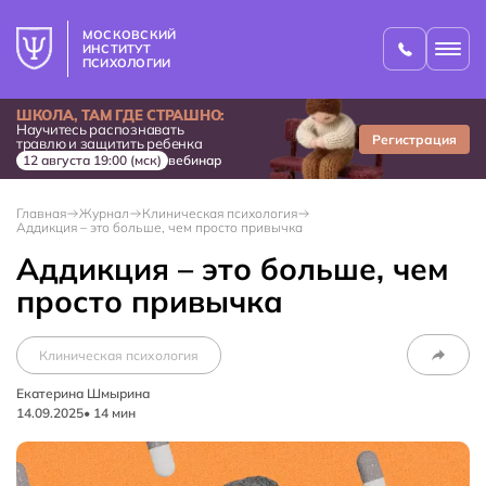
МОСКОВСКИЙ
ИНСТИТУТ
ПСИХОЛОГИИ
ШКОЛА, ТАМ ГДЕ СТРАШНО:
Научитесь распознавать
Регистрация
травлю и защитить ребенка
12 августа 19:00 (мск)
вебинар
Главная
Журнал
Клиническая психология
Аддикция – это больше, чем просто привычка
Аддикция – это больше, чем
просто привычка
Клиническая психология
Екатерина Шмырина
14.09.2025
•
14
мин