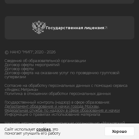
Государственная лицензия
© НАНО "МИП", 2020 - 2026
Сведения об образовательной организации
Договор оферты мероприятий
Договор оферты
Договор-оферта на оказание услуг по проведению групповой
супервизии
Согласие на обработку персональных данных с помощью сервиса
«Яндекс.Метрика»
Политика в отношении обработки персональных данных
Государственный контроль (надзор) в сфере образования:
Департамент образования и науки города Москвы,
Федеральная служба по надзору в сфере образования и науки
Информация о правилах использования материала
Научная автономная некоммерческая организация «Московский
институт психологии» (НАНО «МИП») ИНН 9725041321 ОГРН
cookies
Сайт использует
, это
1207700479260
Хорошо
помогает улучшить его работу