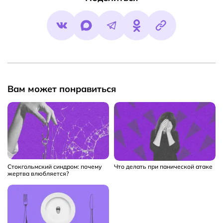
Вам может понравиться
Стокгольмский синдром: почему
Что делать при панической атаке
жертва влюбляется?