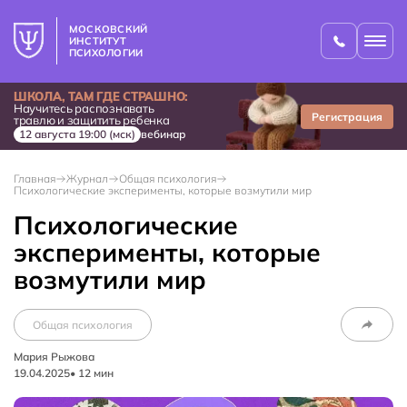
МОСКОВСКИЙ
ИНСТИТУТ
ПСИХОЛОГИИ
ШКОЛА, ТАМ ГДЕ СТРАШНО:
Научитесь распознавать
Регистрация
травлю и защитить ребенка
12 августа 19:00 (мск)
вебинар
Главная
Журнал
Общая психология
Психологические эксперименты, которые возмутили мир
Психологические
эксперименты, которые
возмутили мир
Общая психология
Мария Рыжова
19.04.2025
•
12
мин