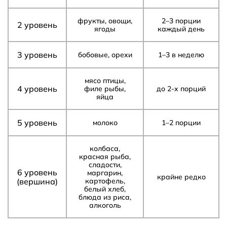
фрукты, овощи,
2–3 порции
2 уровень
ягоды
каждый день
3 уровень
бобовые, орехи
1–3 в неделю
мясо птицы,
4 уровень
филе рыбы,
до 2-х порций
яйца
5 уровень
молоко
1–2 порции
колбаса,
красная рыба,
сладости,
6 уровень
маргарин,
крайне редко
(вершина)
картофель,
белый хлеб,
блюда из риса,
алкоголь