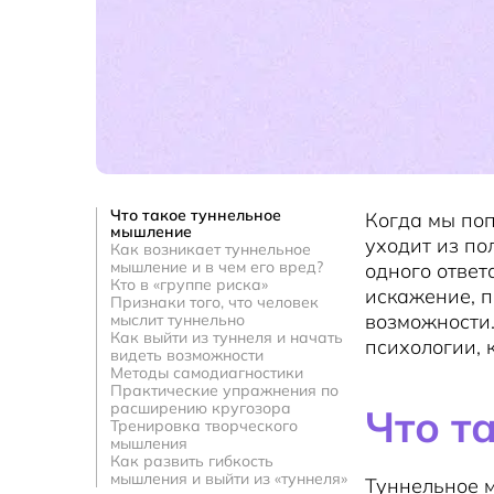
Что такое туннельное
Когда мы поп
мышление
уходит из по
Как возникает туннельное
мышление и в чем его вред?
одного ответ
Кто в «группе риска»
искажение, п
Признаки того, что человек
возможности.
мыслит туннельно
Как выйти из туннеля и начать
психологии, к
видеть возможности
Методы самодиагностики
Практические упражнения по
расширению кругозора
Что т
Тренировка творческого
мышления
Как развить гибкость
мышления и выйти из «туннеля»
Туннельное м