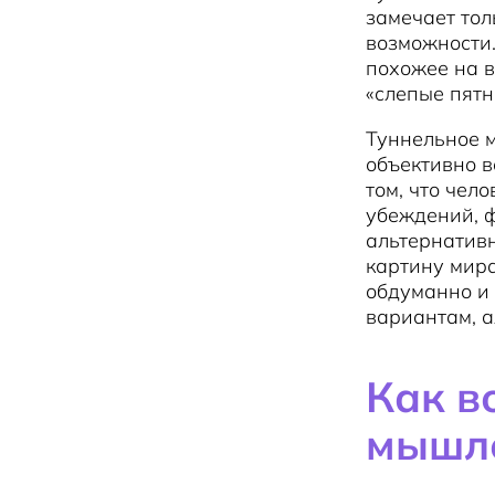
замечает тол
возможности.
похожее на в
«слепые пятн
Туннельное 
объективно 
том, что чел
убеждений, ф
альтернативн
картину мир
обдуманно и 
вариантам, 
Как в
мышле