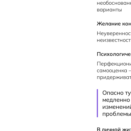
необоснован
варианты
Желание кон
Неуверенност
неизвестнос
Психологиче
Перфекциониз
самооценка —
придерживат
Опасно т
медленно 
изменений
проблемы.
В личной жиз