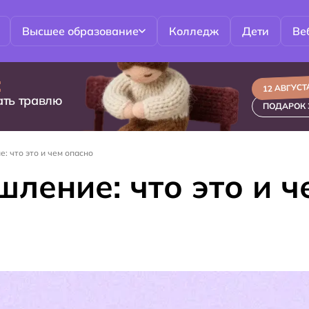
Высшее образование
Колледж
Дети
Ве
:
12 АВГУСТА
ать травлю
ПОДАРОК 
: что это и чем опасно
ление: что это и ч