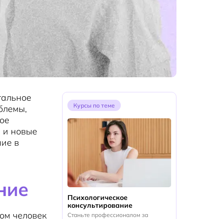
тальное
Курсы по теме
блемы,
ое
 и новые
ние в
ние
Психологическое
консультирование
ом человек
Станьте профессионалом за