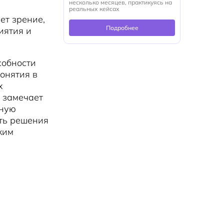
несколько месяцев, практикуясь на
реальных кейсах
ет зрение,
Подробнее
иятия и
собности
онятия в
х
 замечает
лную
ть решения
жим