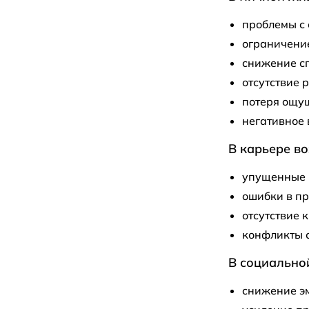
проблемы с
ограничени
снижение с
отсутствие 
потеря ощущ
негативное 
В карьере в
упущенные 
ошибки в пр
отсутствие 
конфликты с
В социальной
снижение эм