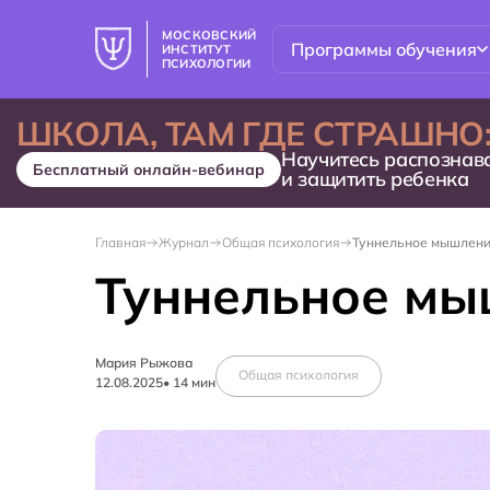
МОСКОВСКИЙ
Программы обучения
ИНСТИТУТ
ПСИХОЛОГИИ
ШКОЛА, ТАМ ГДЕ СТРАШНО
Научитесь распознав
Бесплатный онлайн-вебинар
и защитить ребенка
Главная
Журнал
Общая психология
Туннельное мышление
Туннельное мыш
Мария Рыжова
Общая психология
12.08.2025
•
14
мин