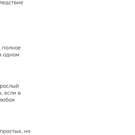
следствие
, полное
а одном
зрослый
, если в
 любая
простых, но