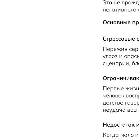
Это не врожд
негативного 
Основные пр
Стрессовые 
Пережив серь
угроз и опас
сценарии, б
Ограничиваю
Первые жизн
человек восп
детстве гово
неудача вос
Недостаток 
Когда мало и