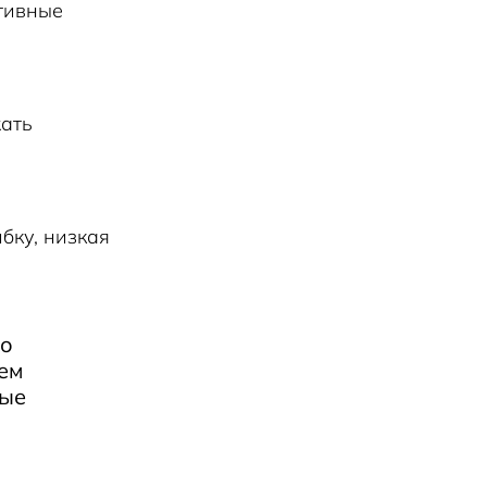
тивные
жать
бку, низкая
но
ем
ные