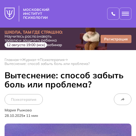
МОСКОВСКИЙ
ИНСТИТУТ
ПСИХОЛОГИИ
ШКОЛА, ТАМ ГДЕ СТРАШНО:
Научитесь распознавать
Регистрация
травлю и защитить ребенка
12 августа 19:00 (мск)
вебинар
Главная
Журнал
Психотерапия
Вытеснение: способ забыть боль или проблема?
Вытеснение: способ забыть
боль или проблема?
Психотерапия
Мария Рыжова
28.10.2025
•
11
мин