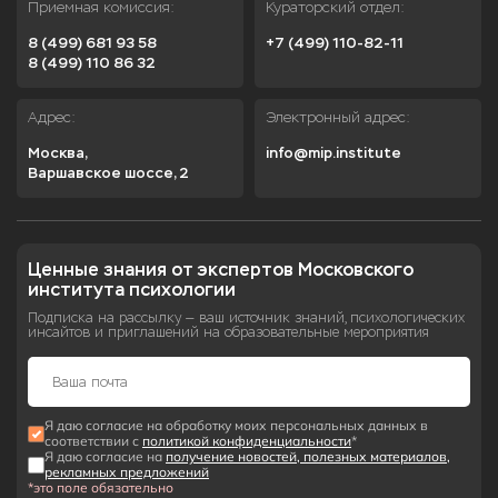
Приемная комиссия:
Кураторский отдел:
8 (499) 681 93 58
+7 (499) 110-82-11
8 (499) 110 86 32
Адрес:
Электронный адрес:
Москва,

info@mip.institute
Варшавское шоссе, 2
Ценные знания от экспертов Московского 
института психологии
Подписка на рассылку — ваш источник знаний, психологических
инсайтов и приглашений на образовательные мероприятия
Я даю согласие на обработку моих персональных данных в
соответствии с
политикой конфиденциальности
*
Я даю согласие на
получение новостей, полезных материалов,
рекламных предложений
*это поле обязательно