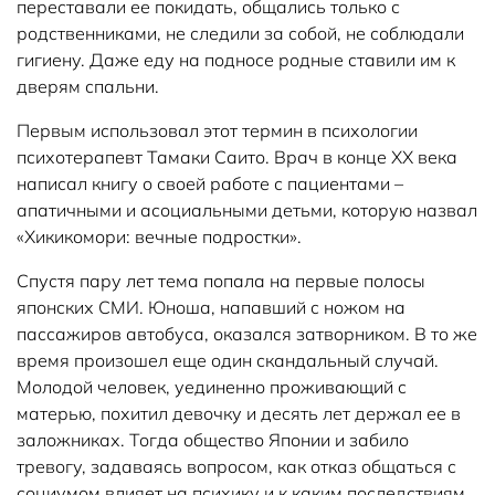
переставали ее покидать, общались только с
родственниками, не следили за собой, не соблюдали
гигиену. Даже еду на подносе родные ставили им к
дверям спальни.
Первым использовал этот термин в психологии
психотерапевт Тамаки Саито. Врач в конце XX века
написал книгу о своей работе с пациентами –
апатичными и асоциальными детьми, которую назвал
«Хикикомори: вечные подростки».
Спустя пару лет тема попала на первые полосы
японских СМИ. Юноша, напавший с ножом на
пассажиров автобуса, оказался затворником. В то же
время произошел еще один скандальный случай.
Молодой человек, уединенно проживающий с
матерью, похитил девочку и десять лет держал ее в
заложниках. Тогда общество Японии и забило
тревогу, задаваясь вопросом, как отказ общаться с
социумом влияет на психику и к каким последствиям